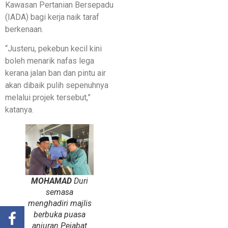
Kawasan Pertanian Bersepadu
(IADA) bagi kerja naik taraf
berkenaan.
“Justeru, pekebun kecil kini
boleh menarik nafas lega
kerana jalan ban dan pintu air
akan dibaik pulih sepenuhnya
melalui projek tersebut,”
katanya.
MOHAMAD
Duri
semasa
menghadiri majlis
berbuka puasa
anjuran Pejabat