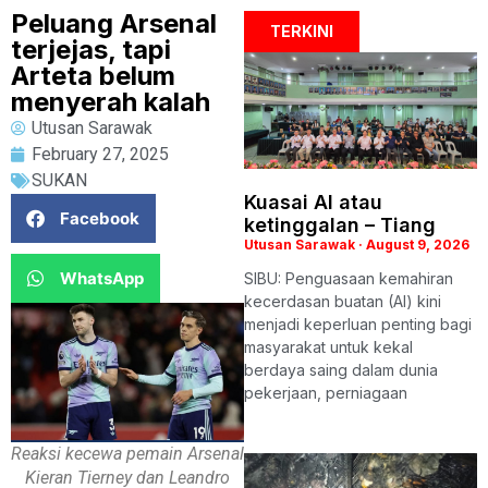
Peluang Arsenal
TERKINI
terjejas, tapi
Arteta belum
menyerah kalah
Utusan Sarawak
February 27, 2025
SUKAN
Kuasai AI atau
Facebook
ketinggalan – Tiang
Utusan Sarawak
August 9, 2026
WhatsApp
SIBU: Penguasaan kemahiran
kecerdasan buatan (AI) kini
menjadi keperluan penting bagi
masyarakat untuk kekal
berdaya saing dalam dunia
pekerjaan, perniagaan
Reaksi kecewa pemain Arsenal
Kieran Tierney dan Leandro