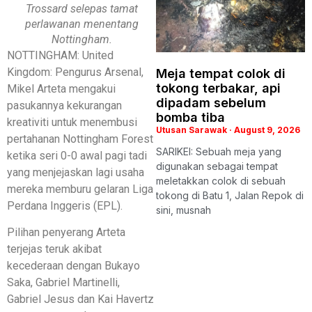
Trossard selepas tamat
perlawanan menentang
Nottingham.
NOTTINGHAM: United
Kingdom: Pengurus Arsenal,
Meja tempat colok di
tokong terbakar, api
Mikel Arteta mengakui
dipadam sebelum
pasukannya kekurangan
bomba tiba
kreativiti untuk menembusi
Utusan Sarawak
August 9, 2026
pertahanan Nottingham Forest
SARIKEI: Sebuah meja yang
ketika seri 0-0 awal pagi tadi
digunakan sebagai tempat
yang menjejaskan lagi usaha
meletakkan colok di sebuah
mereka memburu gelaran Liga
tokong di Batu 1, Jalan Repok di
Perdana Inggeris (EPL).
sini, musnah
Pilihan penyerang Arteta
terjejas teruk akibat
kecederaan dengan Bukayo
Saka, Gabriel Martinelli,
Gabriel Jesus dan Kai Havertz