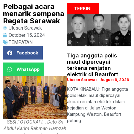
Pelbagai acara
TERKINI
menarik sempena
Regata Sarawak
Utusan Sarawak
October 15, 2024
TEMPATAN
Facebook
Tiga anggota polis
maut dipercayai
terkena renjatan
WhatsApp
elektrik di Beaufort
Utusan Sarawak
August 6, 2026
KOTA KINABALU: Tiga anggota
polis lelaki maut dipercayai
akibat renjatan elektrik dalam
kejadian di Jalan Weston,
Kampung Weston, Beaufort
petang
SESI FOTOGRAFI... Dato Sri
Abdul Karim Rahman Hamzah