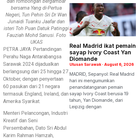
dan rombongan bergambar
bersama Yang di-Pertua
Negeri, Tun Pehin Sri Dr Wan
Junaidi Tuanku Jaafar dan
isteri Toh Puan Datuk Patinggi
Fauziah Mohd Sanusi. Foto
UKAS
Real Madrid ikat pemain
PETRA JAYA: Pertandingan
sayap Ivory Coast Yan
Perahu Naga Antarabangsa
Diomande
Sarawak 2024 dijadualkan
Utusan Sarawak
August 6, 2026
berlangsung dari 25 hingga 27
MADRID, Sepanyol: Real Madrid
Oktober, dengan penyertaan
hari ini mengumumkan
60 pasukan dari 21 negara
penandatanganan pemain
termasuk England, Ireland, dan
sayap Ivory Coast berusia 19
tahun, Yan Diomande, dari
Amerika Syarikat.
Leipzig dengan
Menteri Pelancongan, Industri
Kreatif dan Seni
Persembahan, Dato Sri Abdul
Karim Rahman Hamzah,