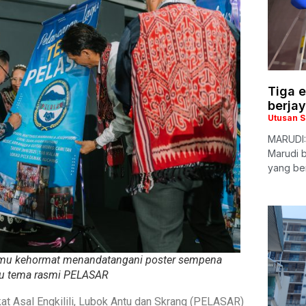
Tiga e
berja
Utusan 
MARUDI:
Marudi b
yang ber
amu kehormat menandatangani poster sempena
gu tema rasmi PELASAR
t Asal Engkilili, Lubok Antu dan Skrang (PELASAR)