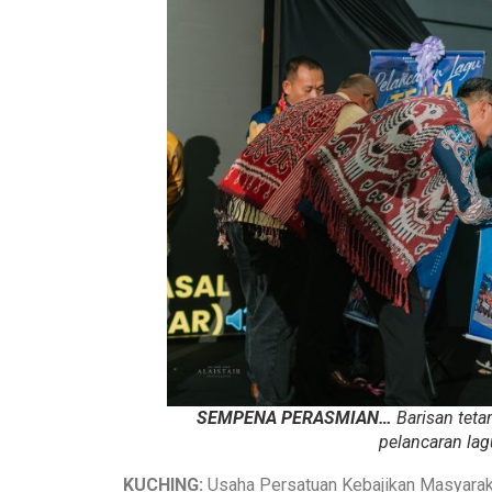
SEMPENA PERASMIAN…
Barisan tet
pelancaran la
KUCHING:
Usaha Persatuan Kebajikan Masyaraka