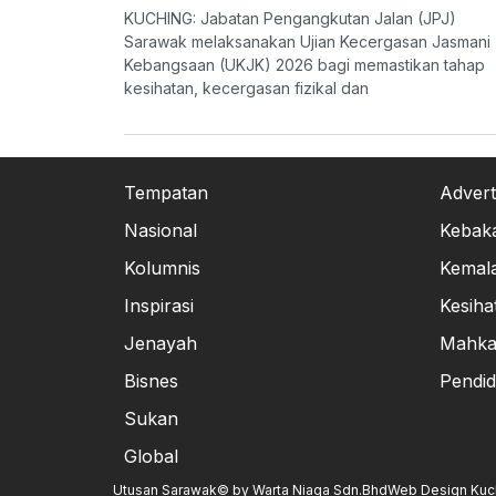
KUCHING: Jabatan Pengangkutan Jalan (JPJ)
Sarawak melaksanakan Ujian Kecergasan Jasmani
Kebangsaan (UKJK) 2026 bagi memastikan tahap
kesihatan, kecergasan fizikal dan
Tempatan
Advert
Nasional
Kebak
Kolumnis
Kemal
Inspirasi
Kesiha
Jenayah
Mahk
Bisnes
Pendid
Sukan
Global
Utusan Sarawak© by Warta Niaga Sdn.Bhd
Web Design Kuchi