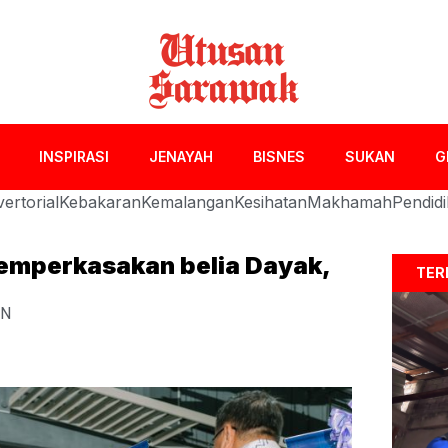
INSPIRASI
JENAYAH
BISNES
SUKAN
G
ertorial
Kebakaran
Kemalangan
Kesihatan
Makhamah
Pendid
emperkasakan belia Dayak,
TER
AN