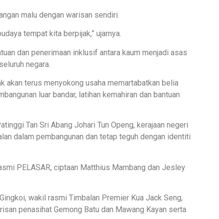
Jangan malu dengan warisan sendiri.
daya tempat kita berpijak,” ujarnya.
uan dan penerimaan inklusif antara kaum menjadi asas
seluruh negara.
ak akan terus menyokong usaha memartabatkan belia
embangunan luar bandar, latihan kemahiran dan bantuan
tinggi Tan Sri Abang Johari Tun Openg, kerajaan negeri
lan dalam pembangunan dan tetap teguh dengan identiti
 rasmi PELASAR, ciptaan Matthius Mambang dan Jesley
 Gingkoi, wakil rasmi Timbalan Premier Kua Jack Seng,
isan penasihat Gemong Batu dan Mawang Kayan serta