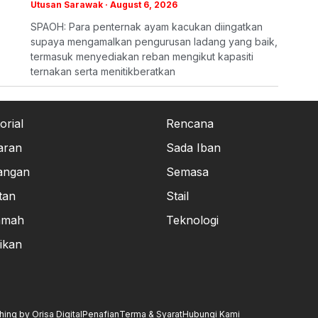
Utusan Sarawak
August 6, 2026
SPAOH: Para penternak ayam kacukan diingatkan
supaya mengamalkan pengurusan ladang yang baik,
termasuk menyediakan reban mengikut kapasiti
ternakan serta menitikberatkan
orial
Rencana
aran
Sada Iban
angan
Semasa
tan
Stail
amah
Teknologi
ikan
ng by Orisa Digital
Penafian
Terma & Syarat
Hubungi Kami