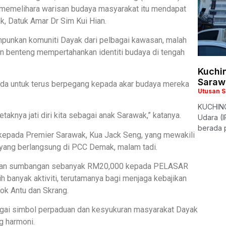
memelihara warisan budaya masyarakat itu mendapat
k, Datuk Amar Dr Sim Kui Hian.
punkan komuniti Dayak dari pelbagai kawasan, malah
an benteng mempertahankan identiti budaya di tengah
Kuchin
Saraw
a untuk terus berpegang kepada akar budaya mereka
Utusan 
KUCHING
letaknya jati diri kita sebagai anak Sarawak,” katanya.
Udara (I
berada p
 kepada Premier Sarawak, Kua Jack Seng, yang mewakili
 yang berlangsung di PCC Demak, malam tadi.
umkan sumbangan sebanyak RM20,000 kepada PELASAR
 banyak aktiviti, terutamanya bagi menjaga kebajikan
bok Antu dan Skrang.
agai simbol perpaduan dan kesyukuran masyarakat Dayak
g harmoni.