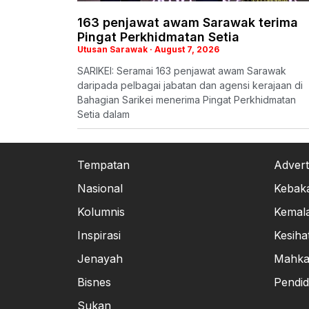
163 penjawat awam Sarawak terima
Pingat Perkhidmatan Setia
Utusan Sarawak
August 7, 2026
SARIKEI: Seramai 163 penjawat awam Sarawak
daripada pelbagai jabatan dan agensi kerajaan di
Bahagian Sarikei menerima Pingat Perkhidmatan
Setia dalam
Tempatan
Advert
Nasional
Kebak
Kolumnis
Kemal
Inspirasi
Kesiha
Jenayah
Mahk
Bisnes
Pendid
Sukan