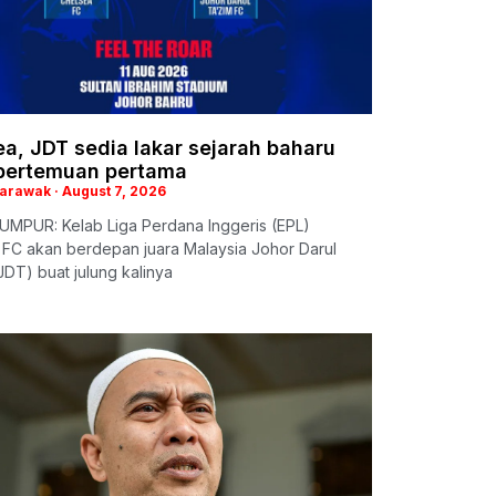
a, JDT sedia lakar sejarah baharu
pertemuan pertama
Sarawak
August 7, 2026
UMPUR: Kelab Liga Perdana Inggeris (EPL)
 FC akan berdepan juara Malaysia Johor Darul
JDT) buat julung kalinya