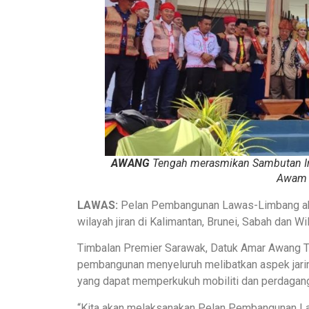
AWANG
Tengah merasmikan Sambutan Ir
Awam L
LAWAS:
Pelan Pembangunan Lawas-Limbang aka
wilayah jiran di Kalimantan, Brunei, Sabah dan W
Timbalan Premier Sarawak, Datuk Amar Awang Te
pembangunan menyeluruh melibatkan aspek jaring
yang dapat memperkukuh mobiliti dan perdagang
“Kita akan melaksanakan Pelan Pembangunan La