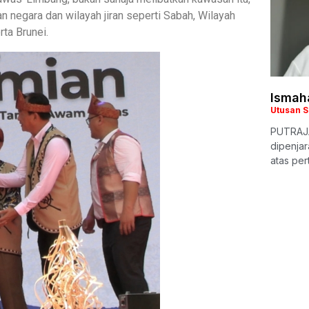
 negara dan wilayah jiran seperti Sabah, Wilayah
ta Brunei.
Ismaha
Utusan 
PUTRAJA
dipenjar
atas pe