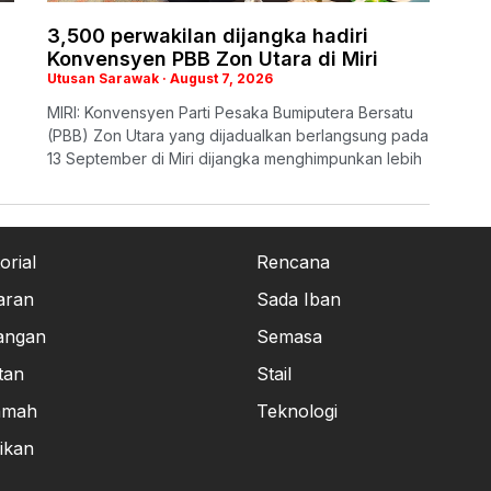
3,500 perwakilan dijangka hadiri
Konvensyen PBB Zon Utara di Miri
Utusan Sarawak
August 7, 2026
MIRI: Konvensyen Parti Pesaka Bumiputera Bersatu
(PBB) Zon Utara yang dijadualkan berlangsung pada
13 September di Miri dijangka menghimpunkan lebih
orial
Rencana
aran
Sada Iban
angan
Semasa
tan
Stail
amah
Teknologi
ikan