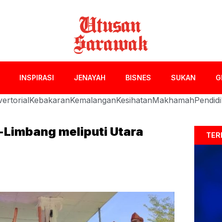
INSPIRASI
JENAYAH
BISNES
SUKAN
G
ertorial
Kebakaran
Kemalangan
Kesihatan
Makhamah
Pendid
Limbang meliputi Utara
TER