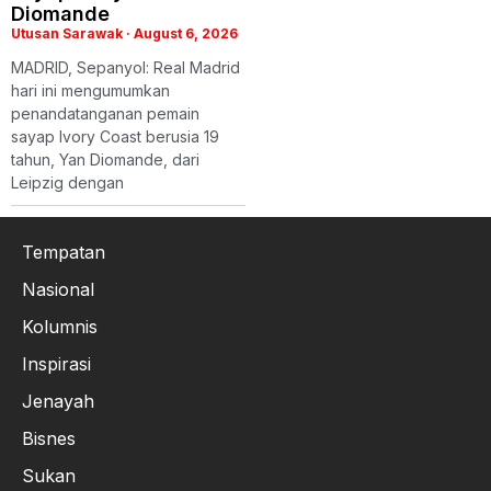
Diomande
Utusan Sarawak
August 6, 2026
MADRID, Sepanyol: Real Madrid
hari ini mengumumkan
penandatanganan pemain
sayap Ivory Coast berusia 19
tahun, Yan Diomande, dari
Leipzig dengan
Tempatan
Nasional
Kolumnis
Inspirasi
Jenayah
Bisnes
Sukan