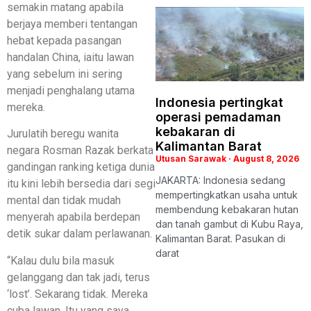
semakin matang apabila
berjaya memberi tentangan
hebat kepada pasangan
handalan China, iaitu lawan
yang sebelum ini sering
menjadi penghalang utama
Indonesia pertingkat
mereka.
operasi pemadaman
kebakaran di
Jurulatih beregu wanita
Kalimantan Barat
negara Rosman Razak berkata
Utusan Sarawak
August 8, 2026
gandingan ranking ketiga dunia
JAKARTA: Indonesia sedang
itu kini lebih bersedia dari segi
mempertingkatkan usaha untuk
mental dan tidak mudah
membendung kebakaran hutan
menyerah apabila berdepan
dan tanah gambut di Kubu Raya,
detik sukar dalam perlawanan.
Kalimantan Barat. Pasukan di
darat
“Kalau dulu bila masuk
gelanggang dan tak jadi, terus
‘lost’. Sekarang tidak. Mereka
cuba lawan. Itu yang saya