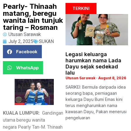
Pearly- Thinaah
TERKINI
matang, beregu
wanita lain tunjuk
taring – Rosman
Utusan Sarawak
July 2, 2025
SUKAN
Facebook
Legasi keluarga
harumkan nama Lada
Dayu sejak sedekad
WhatsApp
lalu
Utusan Sarawak
August 8, 2026
SARIKEI: Bermula daripada idea
seorang bapa, perniagaan
keluarga Dayu Bumi Emas kini
terus mengharumkan nama
kawasan Dayu, Pakan menerusi
KUALA LUMPUR:
Gandingan
pengeluaran
utama beregu wanita
negara Pearly Tan-M. Thinaah