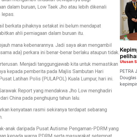
n dalam buruan, Low Taek Jho atau lebih dikenali
 lepas.
il berkata pihaknya setakat ini belum mendapat
tkan ahli perniagaan dalam buruan itu.
gi sejauh mana kebenarannya. Jadi saya akan mengambil
Kepim
ama ada) perkara ini benar-benar berlaku ataupun tidak.
pelih
Utusan 
erterusan. Menjadi tanggungjawab kita untuk memastikan
anya kepada pemberita pada Majlis Sambutan Hari
PETRA J
Douglas
at Latihan Polis (PULAPOL) Kuala Lumpur, hari ini.
kepimpin
n Sarawak Report yang mendakwa Jho Low menghadiri
ari China pada penghujung tahun lalu.
an kenyataan rasmi sekiranya terdapat sebarang
n.
anak-anak daripada Pusat Autisme Pengaman-PDRM yang
gan kepada warga PDRM serta masyarakat setempat.