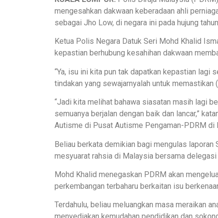
mengesahkan dakwaan keberadaan ahli perniagaa
sebagai Jho Low, di negara ini pada hujung tahun
Ketua Polis Negara Datuk Seri Mohd Khalid Isma
kepastian berhubung kesahihan dakwaan membabi
“Ya, isu ini kita pun tak dapatkan kepastian la
tindakan yang sewajarnyalah untuk memastikan (s
“Jadi kita melihat bahawa siasatan masih lagi b
semuanya berjalan dengan baik dan lancar,” kat
Autisme di Pusat Autisme Pengaman-PDRM di Pus
Beliau berkata demikian bagi mengulas lapora
mesyuarat rahsia di Malaysia bersama delegasi d
Mohd Khalid menegaskan PDRM akan mengeluark
perkembangan terbaharu berkaitan isu berkenaa
Terdahulu, beliau meluangkan masa meraikan 
menyediakan kemudahan pendidikan dan sokon