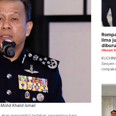
Rompa
lima j
dibur
Utusan 
KUCHING
Sesyen d
rompaka
 Mohd Khalid Ismail
) akan mengambil tindakan sewajarnya bagi