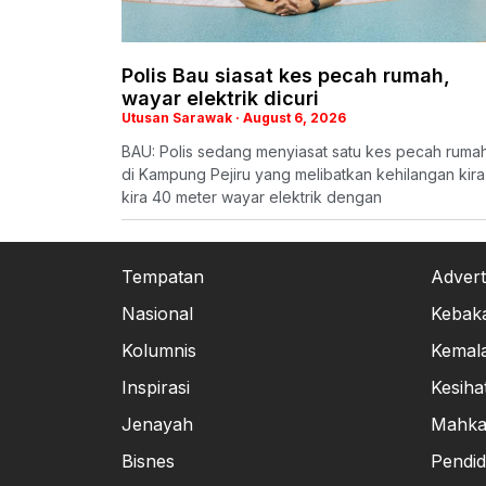
Polis Bau siasat kes pecah rumah,
wayar elektrik dicuri
Utusan Sarawak
August 6, 2026
BAU: Polis sedang menyiasat satu kes pecah ruma
di Kampung Pejiru yang melibatkan kehilangan kira
kira 40 meter wayar elektrik dengan
Tempatan
Advert
Nasional
Kebak
Kolumnis
Kemal
Inspirasi
Kesiha
Jenayah
Mahk
Bisnes
Pendid