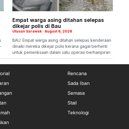
Empat warga asing ditahan selepas
dikejar polis di Bau
Utusan Sarawak
August 6, 2026
h
BAU: Empat warga asing ditahan selepas kenderaan
-
dinaiki mereka dikejar polis kerana gagal berhenti
untuk pemeriksaan dalam satu operasi berhampiran
orial
Rencana
aran
Sada Iban
angan
Semasa
tan
Stail
amah
Teknologi
ikan