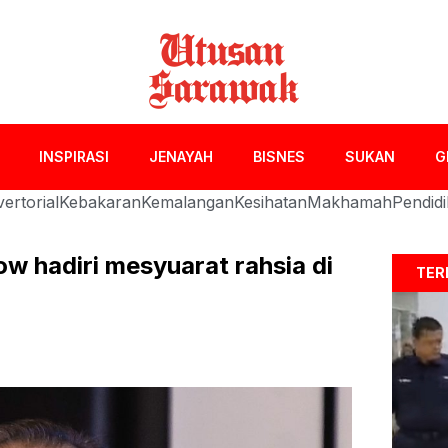
INSPIRASI
JENAYAH
BISNES
SUKAN
G
ertorial
Kebakaran
Kemalangan
Kesihatan
Makhamah
Pendid
 hadiri mesyuarat rahsia di
TER