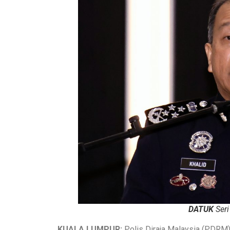
DATUK
Seri
KUALA LUMPUR:
Polis Diraja Malaysia (PDRM