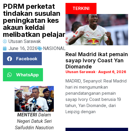
PDRM perketat
TERKINI
tindakan susulan
peningkatan kes
akaun keldai
melibatkan pelajar
Utusan Sarawak
June 16, 2026
NASIONAL
Real Madrid ikat pemain
Facebook
sayap Ivory Coast Yan
Diomande
Utusan Sarawak
August 6, 2026
WhatsApp
MADRID, Sepanyol: Real Madrid
hari ini mengumumkan
penandatanganan pemain
sayap Ivory Coast berusia 19
tahun, Yan Diomande, dari
Leipzig dengan
MENTERI
Dalam
Negeri Datuk Seri
Saifuddin Nasution