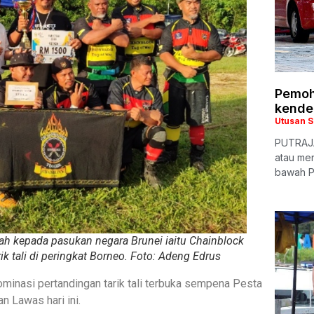
Pemoh
kende
Utusan 
PUTRAJA
atau me
bawah P
h kepada pasukan negara Brunei iaitu Chainblock
k tali di peringkat Borneo. Foto: Adeng Edrus
inasi pertandingan tarik tali terbuka sempena Pesta
 Lawas hari ini.