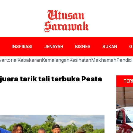
INSPIRASI
JENAYAH
BISNES
SUKAN
G
ertorial
Kebakaran
Kemalangan
Kesihatan
Makhamah
Pendid
uara tarik tali terbuka Pesta
TER