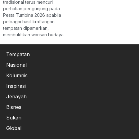
tradisional terus mencuri
perhatian pengunjung pada
Pesta Tumbina 2026 apabila
pelbagai hasil kraftangan
tempatan dipamerkan,
membuktikan warisan budaya
Tempatan
Nasional
Kolumnis
Inspirasi
Jenayah
Bisnes
Sukan
Global