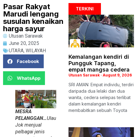
Pasar Rakyat
TERKINI
Marudi lengang
susulan kenaikan
harga sayur
Utusan Sarawak
June 20, 2025
UTARA
,
WILAYAH
Kemalangan kendiri di
Facebook
Pungguk Tapang,
empat mangsa cedera
Utusan Sarawak
August 9, 2026
WhatsApp
SRI AMAN: Empat individu, terdiri
daripada dua lelaki dan dua
wanita, cedera selepas terlibat
dalam kemalangan kendiri
membabitkan sebuah Toyota
MESRA
PELANGGAN…
Ulau
Jok menjual
pelbagai jenis