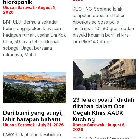
hidroponik
Utusan Sarawak
August 5,
KUCHING: Seorang lelaki
2026
tempatan berusia 21 tahun
BINTULU: Bermula sekadar
diberkas selepas polis
hobi menghijaukan kawasan
merampas 102.80 gram dadah
hadapan rumah, usaha Lim Kok
disyaki ketamin bernilai kira-
Chai, 59, atau lebih dikenali
kira RM5,140 dalam
sebagai Unga, bersama
rakannya, Mohd
23 lelaki positif dadah
ditahan dalam Ops
Dari bumi yang sunyi,
Cegah Khas AADK
lahir harapan baharu
Kuching
Utusan Sarawak
July 31, 2026
Utusan Sarawak
August 6,
2026
LAWAS: Jauh dari kesibukan