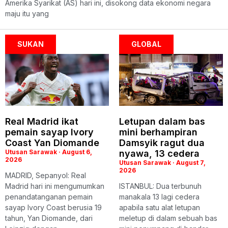
Amerika Syarikat (AS) hari ini, disokong data ekonomi negara
maju itu yang
SUKAN
GLOBAL
Real Madrid ikat
Letupan dalam bas
pemain sayap Ivory
mini berhampiran
Coast Yan Diomande
Damsyik ragut dua
Utusan Sarawak
August 6,
nyawa, 13 cedera
2026
Utusan Sarawak
August 7,
2026
MADRID, Sepanyol: Real
Madrid hari ini mengumumkan
ISTANBUL: Dua terbunuh
penandatanganan pemain
manakala 13 lagi cedera
sayap Ivory Coast berusia 19
apabila satu alat letupan
tahun, Yan Diomande, dari
meletup di dalam sebuah bas