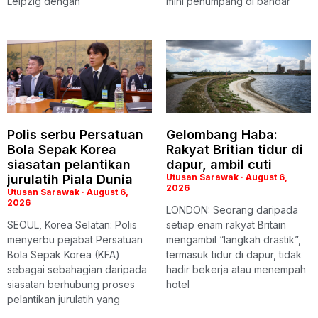
Leipzig dengan
mini penumpang di bandar
Polis serbu Persatuan
Gelombang Haba:
Bola Sepak Korea
Rakyat Britian tidur di
siasatan pelantikan
dapur, ambil cuti
jurulatih Piala Dunia
Utusan Sarawak
August 6,
2026
Utusan Sarawak
August 6,
2026
LONDON: Seorang daripada
SEOUL, Korea Selatan: Polis
setiap enam rakyat Britain
menyerbu pejabat Persatuan
mengambil “langkah drastik”,
Bola Sepak Korea (KFA)
termasuk tidur di dapur, tidak
sebagai sebahagian daripada
hadir bekerja atau menempah
siasatan berhubung proses
hotel
pelantikan jurulatih yang