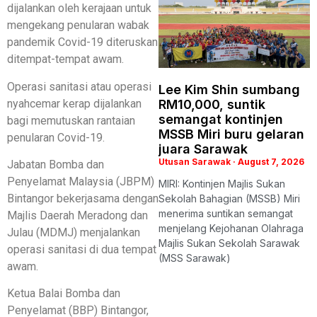
dijalankan oleh kerajaan untuk
mengekang penularan wabak
pandemik Covid-19 diteruskan
ditempat-tempat awam.
Operasi sanitasi atau operasi
Lee Kim Shin sumbang
nyahcemar kerap dijalankan
RM10,000, suntik
semangat kontinjen
bagi memutuskan rantaian
MSSB Miri buru gelaran
penularan Covid-19.
juara Sarawak
Utusan Sarawak
August 7, 2026
Jabatan Bomba dan
Penyelamat Malaysia (JBPM)
MIRI: Kontinjen Majlis Sukan
Bintangor bekerjasama dengan
Sekolah Bahagian (MSSB) Miri
menerima suntikan semangat
Majlis Daerah Meradong dan
menjelang Kejohanan Olahraga
Julau (MDMJ) menjalankan
Majlis Sukan Sekolah Sarawak
operasi sanitasi di dua tempat
(MSS Sarawak)
awam.
Ketua Balai Bomba dan
Penyelamat (BBP) Bintangor,