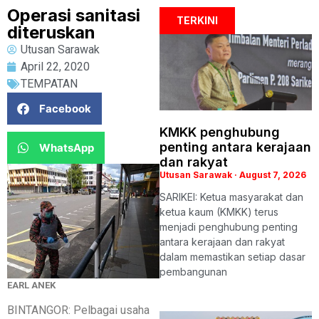
Operasi sanitasi
TERKINI
diteruskan
Utusan Sarawak
April 22, 2020
TEMPATAN
Facebook
KMKK penghubung
penting antara kerajaan
WhatsApp
dan rakyat
Utusan Sarawak
August 7, 2026
SARIKEI: Ketua masyarakat dan
ketua kaum (KMKK) terus
menjadi penghubung penting
antara kerajaan dan rakyat
dalam memastikan setiap dasar
pembangunan
EARL ANEK
BINTANGOR: Pelbagai usaha