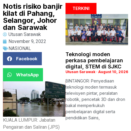
Notis risiko banjir
TERKINI
kilat di Pahang,
Selangor, Johor
dan Sarawak
Utusan Sarawak
November 9, 2022
NASIONAL
Teknologi moden
Facebook
perkasa pembelajaran
digital, STEM di SJKC
Utusan Sarawak
August 10, 2026
WhatsApp
BINTANGOR: Penyediaan
teknologi moden termasuk
televisyen pintar, peralatan
robotik, pencetak 3D dan dron
bakal memperkukuh
pembelajaran digital serta
pendidikan Sains,
KUALA LUMPUR: Jabatan
Pengairan dan Saliran (JPS)