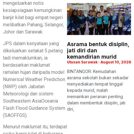
mengeluarkan notis
kesiapsiagaan kemungkinan
banjir kilat bagi empat negeri
melibatkan Pahang, Selangor,
Johor dan Sarawak.
JPS dalam kenyataan yang
Asrama bentuk disiplin,
jati diri dan
dikeluarkan setakat 5 petang
kemandirian murid
tadi memaklumkan, ia
Utusan Sarawak
August 10, 2026
berdasarkan maklumat
BINTANGOR: Kemudahan
ramalan hujan daripada model
asrama sekolah bukan sekadar
Numerical Weather Prediction
menyediakan tempat tinggal
(NWP) oleh Jabatan
kepada murid, malah
Meteorologi dan sistem
memainkan peranan penting
Southeastern AsiaOceania
dalam membentuk disiplin, jati
Flash Flood Guidance System
diri,
(SAOFFGS).
Menurut maklumat itu, terdapat
risiko banjir kilat di beberapa