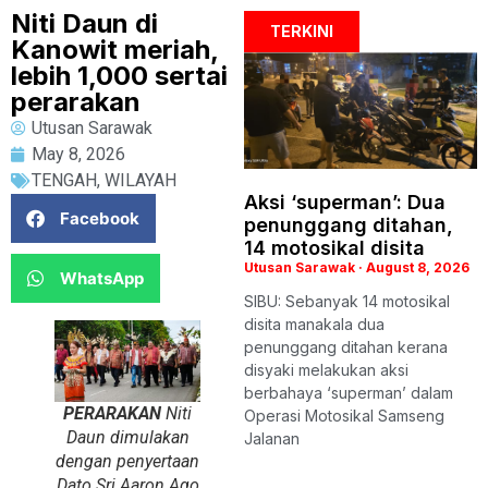
Niti Daun di
TERKINI
Kanowit meriah,
lebih 1,000 sertai
perarakan
Utusan Sarawak
May 8, 2026
TENGAH
,
WILAYAH
Aksi ‘superman’: Dua
Facebook
penunggang ditahan,
14 motosikal disita
Utusan Sarawak
August 8, 2026
WhatsApp
SIBU: Sebanyak 14 motosikal
disita manakala dua
penunggang ditahan kerana
disyaki melakukan aksi
berbahaya ‘superman’ dalam
PERARAKAN
Niti
Operasi Motosikal Samseng
Daun dimulakan
Jalanan
dengan penyertaan
Dato Sri Aaron Ago