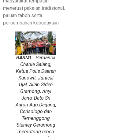
masyarakat tempatan
menerusi pakaian tradisional,
paluan taboh serta
persembahan kebudayaan.
RASMI
… Pemanca
Charlie Salang,
Ketua Polis Daerah
Kanowit, Junical
Ujal, Allan Siden
Gramong, Anyi
Jana, Dato Sri
Aaron Ago Dagang,
Cerisologo dan
Temenggong
Stanley Geramong
memotong reben