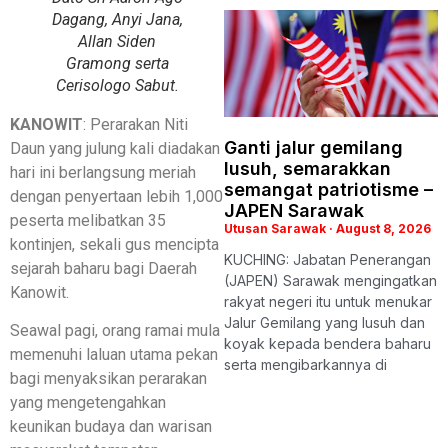
Dagang, Anyi Jana,
Allan Siden
Gramong serta
Cerisologo Sabut.
KANOWIT
: Perarakan Niti
Ganti jalur gemilang
Daun yang julung kali diadakan
lusuh, semarakkan
hari ini berlangsung meriah
semangat patriotisme –
dengan penyertaan lebih 1,000
JAPEN Sarawak
peserta melibatkan 35
Utusan Sarawak
August 8, 2026
kontinjen, sekali gus mencipta
KUCHING: Jabatan Penerangan
sejarah baharu bagi Daerah
(JAPEN) Sarawak mengingatkan
Kanowit.
rakyat negeri itu untuk menukar
Jalur Gemilang yang lusuh dan
Seawal pagi, orang ramai mula
koyak kepada bendera baharu
memenuhi laluan utama pekan
serta mengibarkannya di
bagi menyaksikan perarakan
yang mengetengahkan
keunikan budaya dan warisan