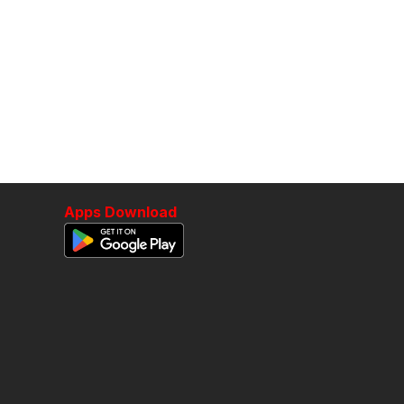
tempoh lebih setahun itu sepatutnya ia boleh diselesaikan.
spekulasi. Harapan kita memang mahu menggunakan 17 kerusi itu pa
lekun di bawah Parlimen Kapit, Nanta berkata beliau mengalu-
17 kerusi baharu yang dicadangkan.
gan itu perlu melalui proses seterusnya di peringkat Persekutuan 
nuh cadangan kawasan baharu yang tular kerana belum melihat d
Apps Download