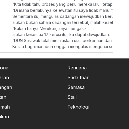
“Kita tidak tahu proses yang perlu mereka lalui, tetapi dalam 
“Di mana berlakunya kelewatan itu saya tidak mahu membuat 
Sementara itu, mengulas cadangan mewujudkan kerusi DUN Me
alukan bukan sahaja cadangan tersebut, malah keseluruhan 
“Bukan hanya Melekun, saya mengalu-
alukan kesemua 17 kerusi itu jika dapat diwujudkan.
“DUN Sarawak telah meluluskan usul berkenaan dan kini cadan
Beliau bagaimanapun enggan mengulas mengenai senarai pe
orial
Rencana
aran
Sada Iban
angan
Semasa
tan
Stail
amah
Teknologi
ikan