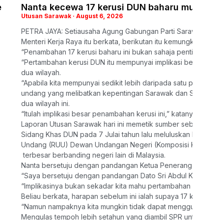
e
Nanta kecewa 17 kerusi DUN baharu mungkin
Utusan Sarawak
August 6, 2026
PETRA JAYA: Setiausaha Agung Gabungan Parti Sarawak (GPS
Menteri Kerja Raya itu berkata, berikutan itu kemungkinan be
“Penambahan 17 kerusi baharu ini bukan sahaja penting un
“Pertambahan kerusi DUN itu mempunyai implikasi besar ter
dua wilayah.
“Apabila kita mempunyai sedikit lebih daripada satu pertiga
undang yang melibatkan kepentingan Sarawak dan Sabah tidak
dua wilayah ini.
“Itulah implikasi besar penambahan kerusi ini,” katanya ket
Laporan Utusan Sarawak hari ini memetik sumber sebagai be
Sidang Khas DUN pada 7 Julai tahun lalu meluluskan Rang U
Undang (RUU) Dewan Undangan Negeri (Komposisi Keanggota
terbesar berbanding negeri lain di Malaysia.
Nanta bersetuju dengan pandangan Ketua Penerangan Parti P
“Saya bersetuju dengan pandangan Dato Sri Abdul Karim kera
“Implikasinya bukan sekadar kita mahu pertambahan 17 kerus
Beliau berkata, harapan sebelum ini ialah supaya 17 kerusi
“Namun nampaknya kita mungkin tidak dapat menggunakan 17 k
Mengulas tempoh lebih setahun yang diambil SPR untuk mem