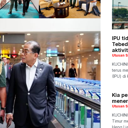
IPU ti
Tebed
aktivit
Utusan 
KUCHING
terus m
(IPU) di
Kia p
mener
Utusan 
KUCHING
Timur m
Heng Lia