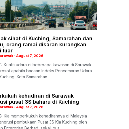
dak sihat di Kuching, Samarahan dan
u, orang ramai disaran kurangkan
i luar
Sarawak
August 7, 2026
: Kualiti udara di beberapa kawasan di Sarawak
erosot apabila bacaan Indeks Pencemaran Udara
 Kuching, Kota Samarahan
erkukuh kehadiran di Sarawak
usi pusat 3S baharu di Kuching
Sarawak
August 7, 2026
: Kia memperkukuh kehadirannya di Malaysia
enerusi pembukaan Pusat 3S Kia Kuching oleh
n Enterprise Berhad, sekali gus