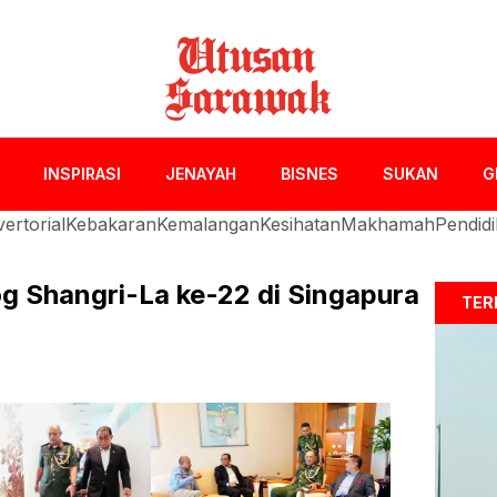
INSPIRASI
JENAYAH
BISNES
SUKAN
G
ertorial
Kebakaran
Kemalangan
Kesihatan
Makhamah
Pendid
g Shangri-La ke-22 di Singapura
TER