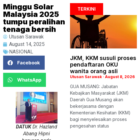
Minggu Solar
TERKINI
Malaysia 2025
tumpu peralihan
tenaga bersih
Utusan Sarawak
August 14, 2025
NASIONAL
JKM, KKM susuli proses
Facebook
pendaftaran OKU
wanita orang asli
Utusan Sarawak
August 8, 2026
WhatsApp
GUA MUSANG: Jabatan
Kebajikan Masyarakat (JKM)
Daerah Gua Musang akan
bekerjasama dengan
Kementerian Kesihatan (KKM)
bagi menyelesaikan proses
pengesahan status
DATUK
Dr. Hazland
Abang Hipni