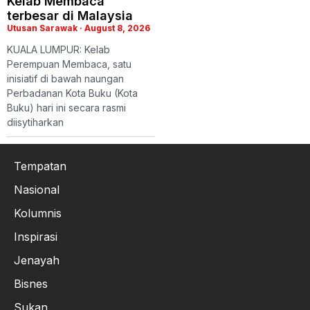
Kelab Membaca
terbesar di Malaysia
Utusan Sarawak
August 8, 2026
KUALA LUMPUR: Kelab
Perempuan Membaca, satu
inisiatif di bawah naungan
Perbadanan Kota Buku (Kota
Buku) hari ini secara rasmi
diisytiharkan
Tempatan
Nasional
Kolumnis
Inspirasi
Jenayah
Bisnes
Sukan