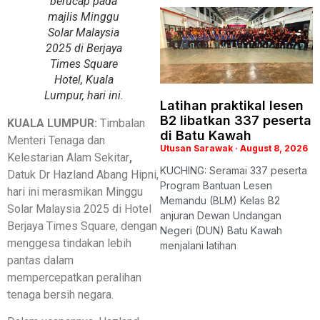
berucap pada
majlis Minggu
Solar Malaysia
2025 di Berjaya
Times Square
Hotel, Kuala
Lumpur, hari ini.
Latihan praktikal lesen
B2 libatkan 337 peserta
KUALA LUMPUR:
Timbalan
di Batu Kawah
Menteri Tenaga dan
Utusan Sarawak
August 8, 2026
Kelestarian Alam Sekitar
,
KUCHING: Seramai 337 peserta
Datuk Dr Hazland Abang Hipni,
Program Bantuan Lesen
hari ini merasmikan Minggu
Memandu (BLM) Kelas B2
Solar Malaysia 2025 di Hotel
anjuran Dewan Undangan
Berjaya Times Square, dengan
Negeri (DUN) Batu Kawah
menggesa tindakan lebih
menjalani latihan
pantas dalam
mempercepatkan peralihan
tenaga bersih negara.