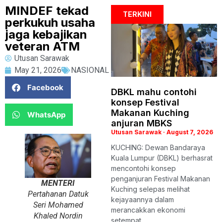
MINDEF tekad
TERKINI
perkukuh usaha
jaga kebajikan
veteran ATM
Utusan Sarawak
May 21, 2026
NASIONAL
Facebook
DBKL mahu contohi
konsep Festival
Makanan Kuching
WhatsApp
anjuran MBKS
Utusan Sarawak
August 7, 2026
KUCHING: Dewan Bandaraya
Kuala Lumpur (DBKL) berhasrat
mencontohi konsep
penganjuran Festival Makanan
MENTERI
Kuching selepas melihat
Pertahanan Datuk
kejayaannya dalam
Seri Mohamed
merancakkan ekonomi
Khaled Nordin
setempat,