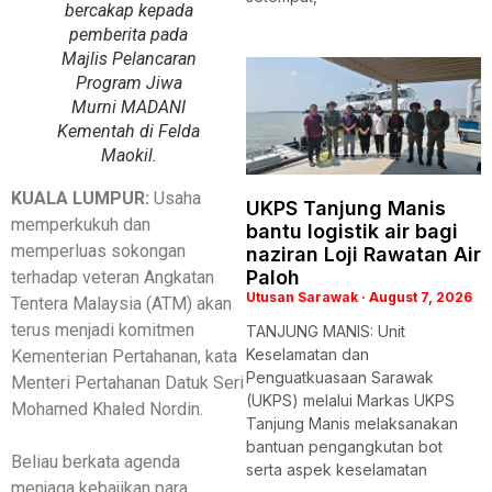
bercakap kepada
pemberita pada
Majlis Pelancaran
Program Jiwa
Murni MADANI
Kementah di Felda
Maokil.
KUALA LUMPUR
:
Usaha
UKPS Tanjung Manis
memperkukuh dan
bantu logistik air bagi
memperluas sokongan
naziran Loji Rawatan Air
Paloh
terhadap veteran Angkatan
Utusan Sarawak
August 7, 2026
Tentera Malaysia (ATM) akan
terus menjadi komitmen
TANJUNG MANIS: Unit
Keselamatan dan
Kementerian Pertahanan, kata
Penguatkuasaan Sarawak
Menteri Pertahanan Datuk Seri
(UKPS) melalui Markas UKPS
Mohamed Khaled Nordin.
Tanjung Manis melaksanakan
bantuan pengangkutan bot
Beliau berkata agenda
serta aspek keselamatan
menjaga kebajikan para