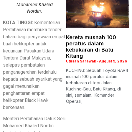
Mohamed Khaled
Nordin.
KOTA TINGGI:
Kementerian
Pertahanan membuka tender
baharu bagi penyewaan empat
Kereta musnah 100
peratus dalam
buah helikopter untuk
kebakaran di Batu
kegunaan Pasukan Udara
Kitang
Tentera Darat Malaysia,
Utusan Sarawak
August 9, 2026
selepas pembatalan
KUCHING: Sebuah Toyota RAV4
penganugerahan terdahulu
musnah 100 peratus dalam
kepada sebuah syarikat yang
kebakaran di tepi Jalan
gagal menunaikan
Kuching-Bau, Batu Kitang, di
penghantaran empat
sini, semalam. Komander
helikopter Black Hawk
Operasi,
berkenaan.
Menteri Pertahanan Datuk Seri
Mohamed Khaled Nordin