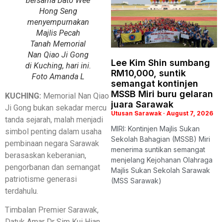
bersama Dato Wee
Hong Seng
menyempurnakan
Majlis Pecah
Tanah Memorial
Nan Qiao Ji Gong
Lee Kim Shin sumbang
di Kuching, hari ini.
RM10,000, suntik
Foto Amanda L
semangat kontinjen
MSSB Miri buru gelaran
KUCHING:
Memorial Nan Qiao
juara Sarawak
Ji Gong bukan sekadar mercu
Utusan Sarawak
August 7, 2026
tanda sejarah, malah menjadi
MIRI: Kontinjen Majlis Sukan
simbol penting dalam usaha
Sekolah Bahagian (MSSB) Miri
pembinaan negara Sarawak
menerima suntikan semangat
berasaskan keberanian,
menjelang Kejohanan Olahraga
pengorbanan dan semangat
Majlis Sukan Sekolah Sarawak
patriotisme generasi
(MSS Sarawak)
terdahulu.
Timbalan Premier Sarawak,
Datuk Amar Dr Sim Kui Hian