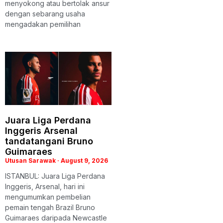
menyokong atau bertolak ansur
dengan sebarang usaha
mengadakan pemilihan
Juara Liga Perdana
Inggeris Arsenal
tandatangani Bruno
Guimaraes
Utusan Sarawak
August 9, 2026
ISTANBUL: Juara Liga Perdana
Inggeris, Arsenal, hari ini
mengumumkan pembelian
pemain tengah Brazil Bruno
Guimaraes daripada Newcastle