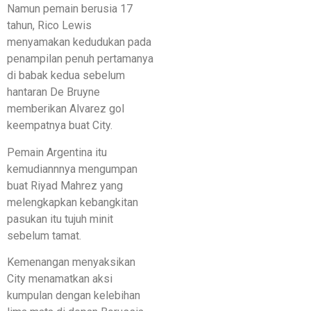
Namun pemain berusia 17
tahun, Rico Lewis
menyamakan kedudukan pada
penampilan penuh pertamanya
di babak kedua sebelum
hantaran De Bruyne
memberikan Alvarez gol
keempatnya buat City.
Pemain Argentina itu
kemudiannnya mengumpan
buat Riyad Mahrez yang
melengkapkan kebangkitan
pasukan itu tujuh minit
sebelum tamat.
Kemenangan menyaksikan
City menamatkan aksi
kumpulan dengan kelebihan