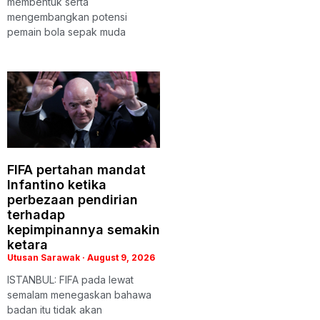
membentuk serta
mengembangkan potensi
pemain bola sepak muda
FIFA pertahan mandat
Infantino ketika
perbezaan pendirian
terhadap
kepimpinannya semakin
ketara
Utusan Sarawak
August 9, 2026
ISTANBUL: FIFA pada lewat
semalam menegaskan bahawa
badan itu tidak akan