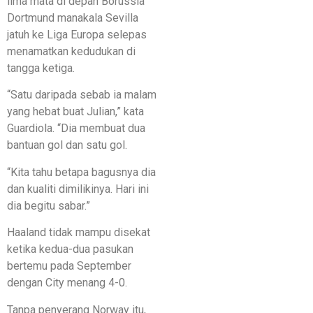
lima mata di depan Borussia
Dortmund manakala Sevilla
jatuh ke Liga Europa selepas
menamatkan kedudukan di
tangga ketiga.
“Satu daripada sebab ia malam
yang hebat buat Julian,” kata
Guardiola. “Dia membuat dua
bantuan gol dan satu gol.
“Kita tahu betapa bagusnya dia
dan kualiti dimilikinya. Hari ini
dia begitu sabar.”
Haaland tidak mampu disekat
ketika kedua-dua pasukan
bertemu pada September
dengan City menang 4-0.
Tanpa penyerang Norway itu,