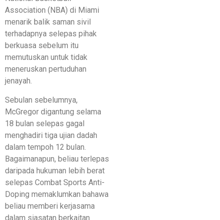
Association (NBA) di Miami
menarik balik saman sivil
terhadapnya selepas pihak
berkuasa sebelum itu
memutuskan untuk tidak
meneruskan pertuduhan
jenayah.
Sebulan sebelumnya,
McGregor digantung selama
18 bulan selepas gagal
menghadiri tiga ujian dadah
dalam tempoh 12 bulan.
Bagaimanapun, beliau terlepas
daripada hukuman lebih berat
selepas Combat Sports Anti-
Doping memaklumkan bahawa
beliau memberi kerjasama
dalam siasatan berkaitan