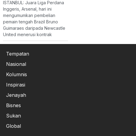
ISTANBUL: Juara Liga Perdana
Inggeris, Arsenal, hari ini
mengumumkan pembelian
pemain tengah Brazil Bruno
Guimaraes daripada Newcastle
United menerusi kontrak
Tempatan
Nasional
Kolumnis
Inspirasi
Jenayah
Bisnes
Sukan
Global