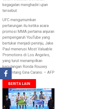
kegagalan menghadiri ujian
tersebut.
UFC mengumumkan
pertarungan itu ketika acara
promosi MMA pertama anjuran
pempengaruh YouTube yang
bertukar menjadi peninju, Jake
Paul menerusi Most Valuable
Promotions di Los Angeles,
yang turut menampilkan
kepulangan Ronda Rousey
menentang Gina Carano. – AFP
BERITA LAIN