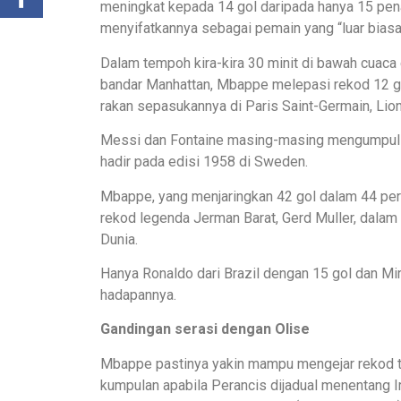
meningkat kepada 14 gol daripada hanya 15 pe
menyifatkannya sebagai pemain yang “luar biasa
Dalam tempoh kira-kira 30 minit di bawah cuac
bandar Manhattan, Mbappe melepasi rekod 12 gol
rakan sepasukannya di Paris Saint-Germain, Lion
Messi dan Fontaine masing-masing mengumpul 1
hadir pada edisi 1958 di Sweden.
Mbappe, yang menjaringkan 42 gol dalam 44 per
rekod legenda Jerman Barat, Gerd Muller, dalam
Dunia.
Hanya Ronaldo dari Brazil dengan 15 gol dan Mi
hadapannya.
Gandingan serasi dengan Olise
Mbappe pastinya yakin mampu mengejar rekod t
kumpulan apabila Perancis dijadual menentang I