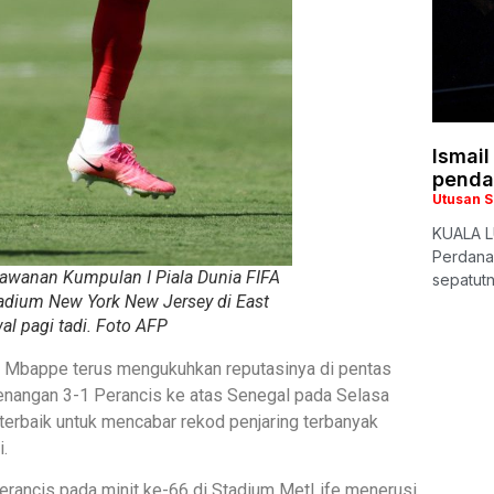
Ismail
penda
Utusan 
KUALA L
Perdana 
lawanan Kumpulan I Piala Dunia FIFA
sepatutn
tadium New York New Jersey di East
al pagi tadi. Foto AFP
 Mbappe terus mengukuhkan reputasinya di pentas
enangan 3-1 Perancis ke atas Senegal pada Selasa
terbaik untuk mencabar rekod penjaring terbanyak
i.
Perancis pada minit ke-66 di Stadium MetLife menerusi