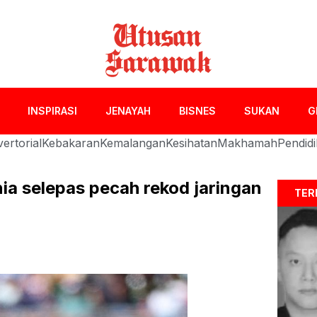
INSPIRASI
JENAYAH
BISNES
SUKAN
G
ertorial
Kebakaran
Kemalangan
Kesihatan
Makhamah
Pendid
ia selepas pecah rekod jaringan
TER