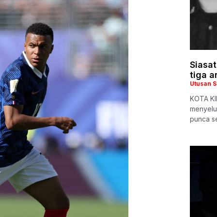
Siasat
tiga a
Utusan 
KOTA KI
menyelur
punca se