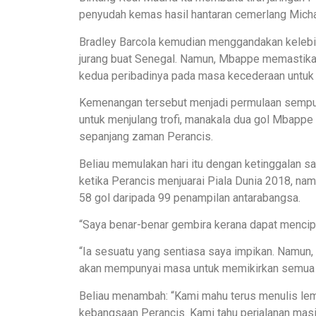
penyudah kemas hasil hantaran cemerlang Micha
Bradley Barcola kemudian menggandakan keleb
jurang buat Senegal. Namun, Mbappe memastika
kedua peribadinya pada masa kecederaan untuk
Kemenangan tersebut menjadi permulaan sempur
untuk menjulang trofi, manakala dua gol Mbapp
sepanjang zaman Perancis.
Beliau memulakan hari itu dengan ketinggalan sa
ketika Perancis menjuarai Piala Dunia 2018, na
58 gol daripada 99 penampilan antarabangsa.
“Saya benar-benar gembira kerana dapat mencipta
“Ia sesuatu yang sentiasa saya impikan. Namun, k
akan mempunyai masa untuk memikirkan semua pe
Beliau menambah: “Kami mahu terus menulis lem
kebangsaan Perancis. Kami tahu perjalanan masih