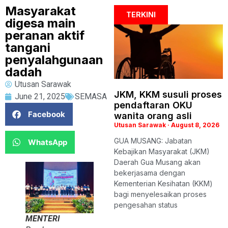
Masyarakat
TERKINI
digesa main
peranan aktif
tangani
penyalahgunaan
dadah
Utusan Sarawak
JKM, KKM susuli proses
June 21, 2025
SEMASA
pendaftaran OKU
Facebook
wanita orang asli
Utusan Sarawak
August 8, 2026
GUA MUSANG: Jabatan
WhatsApp
Kebajikan Masyarakat (JKM)
Daerah Gua Musang akan
bekerjasama dengan
Kementerian Kesihatan (KKM)
bagi menyelesaikan proses
pengesahan status
MENTERI