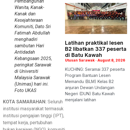
Pembangunan
Wanita, Kanak-
Kanak dan
Kesejahteraan
Komuniti, Dato Sri
Fatimah Abdullah
menghadiri
Latihan praktikal lesen
sambutan Hari
B2 libatkan 337 peserta
Antidadah
di Batu Kawah
Kebangsaan 2025,
Utusan Sarawak
August 8, 2026
peringkat Sarawak
KUCHING: Seramai 337 peserta
di Universiti
Program Bantuan Lesen
Malaysia Sarawak
Memandu (BLM) Kelas B2
(Unimas) hari ini.
anjuran Dewan Undangan
Foto
UKAS
Negeri (DUN) Batu Kawah
menjalani latihan
KOTA SAMARAHAN:
Seluruh
institusi masyarakat termasuk
institusi pengajian tinggi (IPT),
tempat kerja, pertubuhan
bukan kerajaan (NGO), komuniti