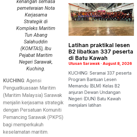
kenangan semasa
pemeteraian Nota
Kerjasama
Strategik di
Kompleks Maritim
Tun Abang
Salahuddin
Latihan praktikal lesen
(KOMTAS), Ibu
B2 libatkan 337 peserta
Pejabat Maritim
di Batu Kawah
Negeri Sarawak,
Utusan Sarawak
August 8, 2026
Kuching.
KUCHING: Seramai 337 peserta
Program Bantuan Lesen
KUCHING
: Agensi
Memandu (BLM) Kelas B2
Penguatkuasaan Maritim
anjuran Dewan Undangan
(Maritim Malaysia) Sarawak
Negeri (DUN) Batu Kawah
menjalin kerjasama strategik
menjalani latihan
dengan Persatuan Komuniti
Pemancing Sarawak (PKPS)
bagi memperkukuh
keselamatan maritim.