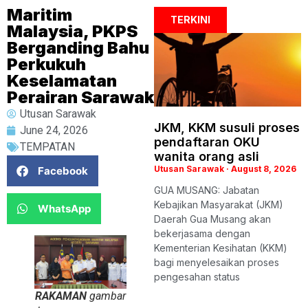
Maritim
TERKINI
Malaysia, PKPS
Berganding Bahu
Perkukuh
Keselamatan
Perairan Sarawak
Utusan Sarawak
JKM, KKM susuli proses
June 24, 2026
pendaftaran OKU
TEMPATAN
wanita orang asli
Utusan Sarawak
August 8, 2026
Facebook
GUA MUSANG: Jabatan
Kebajikan Masyarakat (JKM)
WhatsApp
Daerah Gua Musang akan
bekerjasama dengan
Kementerian Kesihatan (KKM)
bagi menyelesaikan proses
pengesahan status
RAKAMAN
gambar