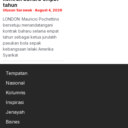
tahun
Utusan Sarawak
August 4, 2026
LONDON: Mauricio Pochettino
bersetuju menandatangani
kontrak baharu selama empat
tahun sebagai ketua jurulatih
pasukan bola sepak
kebangsaan lelaki Amerika
Syarikat
Tempatan
Nasional
Kolumnis
Inspirasi
Jenayah
Bisnes