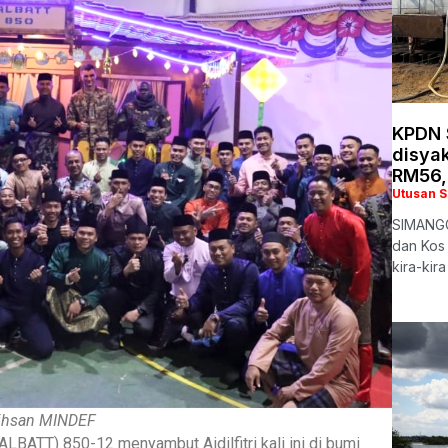
KPDN S
disyak
RM56,
Utusan 
SIMANGG
dan Kos
kira-kir
 ihsan MINDEF
ATT) 850-12 menyambut Aidilfitri kali ini di bumi