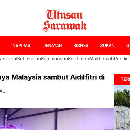
INSPIRASI
JENAYAH
BISNES
SUKAN
G
ertorial
Kebakaran
Kemalangan
Kesihatan
Makhamah
Pendid
 Malaysia sambut Aidilfitri di
TER
AL