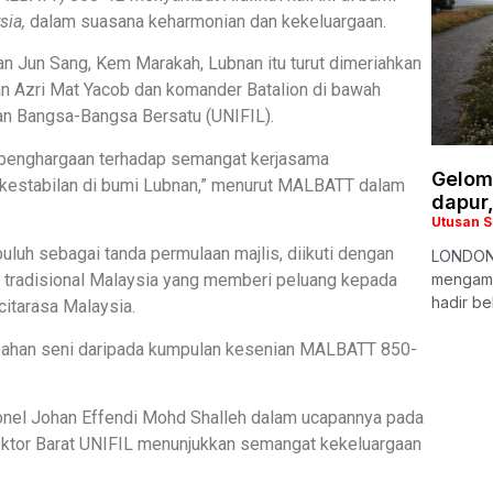
sia,
dalam suasana keharmonian dan kekeluargaan.
an Jun Sang, Kem Marakah, Lubnan itu turut dimeriahkan
n Azri Mat Yacob dan komander Batalion di bawah
an Bangsa-Bangsa Bersatu (UNIFIL).
n penghargaan terhadap semangat kerjasama
Gelomb
kestabilan di bumi Lubnan,” menurut MALBATT dalam
dapur,
Utusan 
uh sebagai tanda permulaan majlis, diikuti dengan
LONDON:
 tradisional Malaysia yang memberi peluang kepada
mengambi
hadir b
citarasa Malaysia.
embahan seni daripada kumpulan kesenian MALBATT 850-
nel Johan Effendi Mohd Shalleh dalam ucapannya pada
 Sektor Barat UNIFIL menunjukkan semangat kekeluargaan