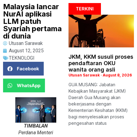
Malaysia lancar
TERKINI
NurAI aplikasi
LLM patuh
Syariah pertama
di dunia
Utusan Sarawak
August 12, 2025
JKM, KKM susuli proses
TEKNOLOGI
pendaftaran OKU
Facebook
wanita orang asli
Utusan Sarawak
August 8, 2026
GUA MUSANG: Jabatan
WhatsApp
Kebajikan Masyarakat (JKM)
Daerah Gua Musang akan
bekerjasama dengan
Kementerian Kesihatan (KKM)
bagi menyelesaikan proses
pengesahan status
TIMBALAN
Perdana Menteri