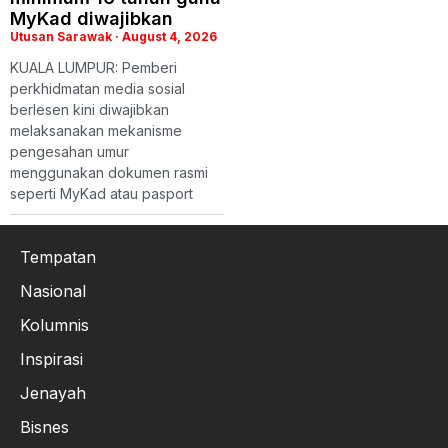
MyKad diwajibkan
Utusan Sarawak
August 4, 2026
KUALA LUMPUR: Pemberi
perkhidmatan media sosial
berlesen kini diwajibkan
melaksanakan mekanisme
pengesahan umur
menggunakan dokumen rasmi
seperti MyKad atau pasport
Tempatan
Nasional
Kolumnis
Inspirasi
Jenayah
Bisnes