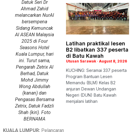
Datuk Seri Dr
Ahmad Zahid
melancarkan NurAI
bersempena
Sidang Kemuncak
AI ASEAN Malaysia
2025 di Four
Latihan praktikal lesen
Seasons Hotel
B2 libatkan 337 peserta
Kuala Lumpur, hari
di Batu Kawah
ini. Turut sama,
Utusan Sarawak
August 8, 2026
Pengarah Zetrix AI
KUCHING: Seramai 337 peserta
Berhad, Datuk
Program Bantuan Lesen
Mohd Jimmy
Memandu (BLM) Kelas B2
Wong Abdullah
anjuran Dewan Undangan
(kanan) dan
Negeri (DUN) Batu Kawah
Pengasas Bersama
menjalani latihan
Zetrix, Datuk Fadzli
Shah (kiri). Foto
BERNAMA
KUALA LUMPUR:
Pelancaran