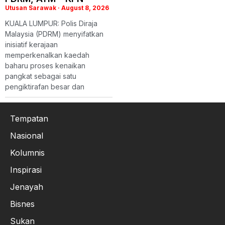
Utusan Sarawak
August 8, 2026
KUALA LUMPUR: Polis Diraja
Malaysia (PDRM) menyifatkan
inisiatif kerajaan
memperkenalkan kaedah
baharu proses kenaikan
pangkat sebagai satu
pengiktirafan besar dan
Tempatan
Nasional
Kolumnis
Inspirasi
Jenayah
Bisnes
Sukan