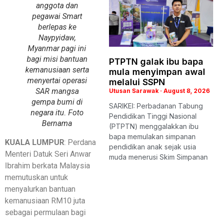
anggota dan
pegawai Smart
berlepas ke
Naypyidaw,
Myanmar pagi ini
bagi misi bantuan
PTPTN galak ibu bapa
kemanusiaan serta
mula menyimpan awal
menyertai operasi
melalui SSPN
SAR mangsa
Utusan Sarawak
August 8, 2026
gempa bumi di
SARIKEI: Perbadanan Tabung
negara itu. Foto
Pendidikan Tinggi Nasional
Bernama
(PTPTN) menggalakkan ibu
bapa memulakan simpanan
KUALA LUMPUR
: Perdana
pendidikan anak sejak usia
Menteri Datuk Seri Anwar
muda menerusi Skim Simpanan
Ibrahim berkata Malaysia
memutuskan untuk
menyalurkan bantuan
kemanusiaan RM10 juta
sebagai permulaan bagi