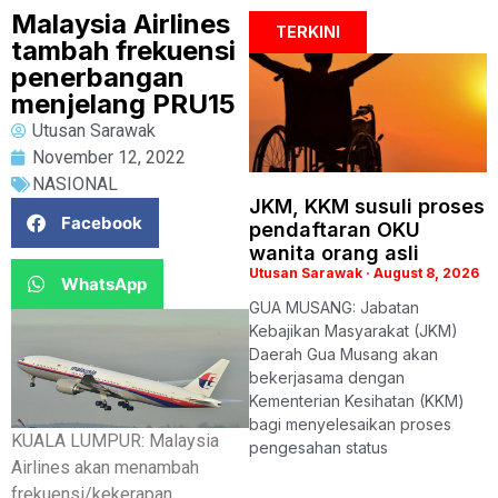
Malaysia Airlines
TERKINI
tambah frekuensi
penerbangan
menjelang PRU15
Utusan Sarawak
November 12, 2022
NASIONAL
JKM, KKM susuli proses
Facebook
pendaftaran OKU
wanita orang asli
Utusan Sarawak
August 8, 2026
WhatsApp
GUA MUSANG: Jabatan
Kebajikan Masyarakat (JKM)
Daerah Gua Musang akan
bekerjasama dengan
Kementerian Kesihatan (KKM)
bagi menyelesaikan proses
KUALA LUMPUR: Malaysia
pengesahan status
Airlines akan menambah
frekuensi/kekerapan