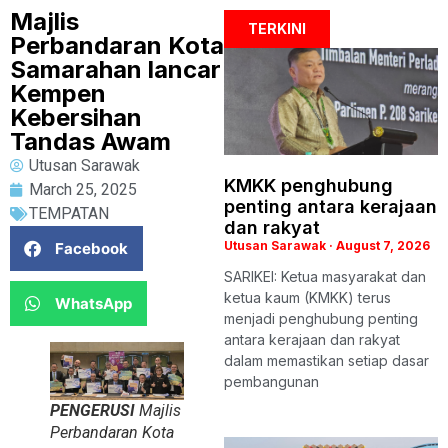
Majlis
TERKINI
Perbandaran Kota
Samarahan lancar
Kempen
Kebersihan
Tandas Awam
Utusan Sarawak
KMKK penghubung
March 25, 2025
penting antara kerajaan
TEMPATAN
dan rakyat
Utusan Sarawak
August 7, 2026
Facebook
SARIKEI: Ketua masyarakat dan
ketua kaum (KMKK) terus
WhatsApp
menjadi penghubung penting
antara kerajaan dan rakyat
dalam memastikan setiap dasar
pembangunan
PENGERUSI
Majlis
Perbandaran Kota