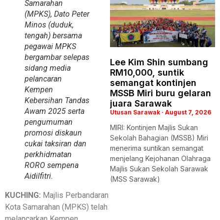
Samarahan
(MPKS), Dato Peter
Minos (duduk,
tengah) bersama
pegawai MPKS
bergambar selepas
Lee Kim Shin sumbang
sidang media
RM10,000, suntik
pelancaran
semangat kontinjen
Kempen
MSSB Miri buru gelaran
Kebersihan Tandas
juara Sarawak
Awam 2025 serta
Utusan Sarawak
August 7, 2026
pengumuman
MIRI: Kontinjen Majlis Sukan
promosi diskaun
Sekolah Bahagian (MSSB) Miri
cukai taksiran dan
menerima suntikan semangat
perkhidmatan
menjelang Kejohanan Olahraga
RORO sempena
Majlis Sukan Sekolah Sarawak
Aidilfitri.
(MSS Sarawak)
KUCHING:
Majlis Perbandaran
Kota Samarahan (MPKS) telah
melancarkan Kempen