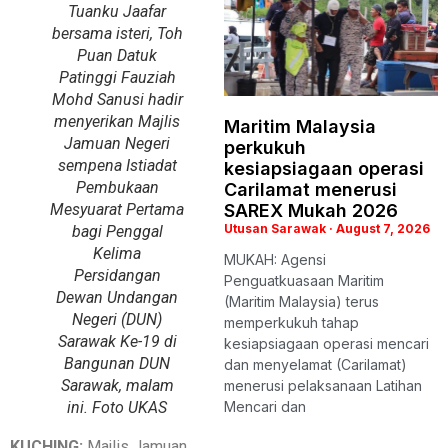
Tuanku Jaafar
bersama isteri, Toh
Puan Datuk
Patinggi Fauziah
Mohd Sanusi hadir
menyerikan Majlis
Maritim Malaysia
Jamuan Negeri
perkukuh
sempena Istiadat
kesiapsiagaan operasi
Pembukaan
Carilamat menerusi
Mesyuarat Pertama
SAREX Mukah 2026
Utusan Sarawak
August 7, 2026
bagi Penggal
Kelima
MUKAH: Agensi
Persidangan
Penguatkuasaan Maritim
Dewan Undangan
(Maritim Malaysia) terus
Negeri (DUN)
memperkukuh tahap
Sarawak Ke-19 di
kesiapsiagaan operasi mencari
Bangunan DUN
dan menyelamat (Carilamat)
Sarawak, malam
menerusi pelaksanaan Latihan
ini. Foto UKAS
Mencari dan
KUCHING:
Majlis Jamuan