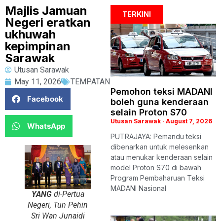
Majlis Jamuan
TERKINI
Negeri eratkan
ukhuwah
kepimpinan
Sarawak
Utusan Sarawak
May 11, 2026
TEMPATAN
Pemohon teksi MADANI
Facebook
boleh guna kenderaan
selain Proton S70
Utusan Sarawak
August 7, 2026
WhatsApp
PUTRAJAYA: Pemandu teksi
dibenarkan untuk melesenkan
atau menukar kenderaan selain
model Proton S70 di bawah
Program Pembaharuan Teksi
MADANI Nasional
YANG
di-Pertua
Negeri, Tun Pehin
Sri Wan Junaidi