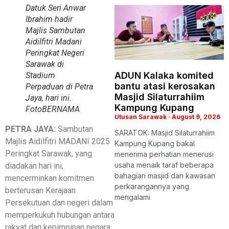
Datuk Seri Anwar
Ibrahim hadir
Majlis Sambutan
Aidilfitri Madani
Peringkat Negeri
Sarawak di
ADUN Kalaka komited
Stadium
bantu atasi kerosakan
Perpaduan di Petra
Masjid Silaturrahiim
Jaya, hari ini.
Kampung Kupang
Foto
BERNAMA
Utusan Sarawak
August 9, 2026
PETRA JAYA:
Sambutan
SARATOK: Masjid Silaturrahiim
Majlis Aidilfitri MADANI 2025
Kampung Kupang bakal
Peringkat Sarawak, yang
menerima perhatian menerusi
usaha menaik taraf beberapa
diadakan hari ini,
bahagian masjid dan kawasan
mencerminkan komitmen
perkarangannya yang
berterusan Kerajaan
mengalami
Persekutuan dan negeri dalam
memperkukuh hubungan antara
rakyat dan kepimpinan negara.