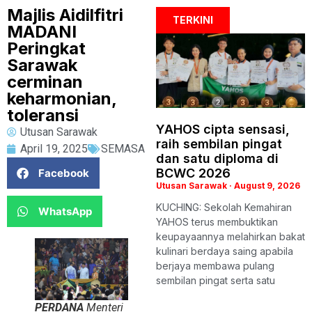
Majlis Aidilfitri
TERKINI
MADANI
Peringkat
Sarawak
cerminan
keharmonian,
toleransi
YAHOS cipta sensasi,
Utusan Sarawak
raih sembilan pingat
April 19, 2025
SEMASA
dan satu diploma di
BCWC 2026
Facebook
Utusan Sarawak
August 9, 2026
KUCHING: Sekolah Kemahiran
WhatsApp
YAHOS terus membuktikan
keupayaannya melahirkan bakat
kulinari berdaya saing apabila
berjaya membawa pulang
sembilan pingat serta satu
PERDANA
Menteri