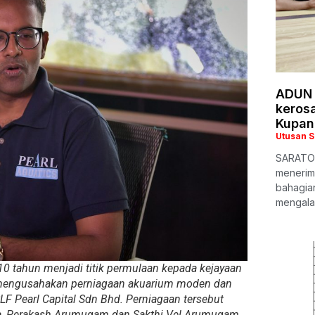
ADUN 
keros
Kupan
Utusan 
SARATOK
menerim
bahagia
mengala
10 tahun menjadi titik permulaan kepada kejayaan
 mengusahakan perniagaan akuarium moden dan
SLF Pearl Capital Sdn Bhd. Perniagaan tersebut
a, Perakash Arumugam dan Sakthi Vel Arumugam,