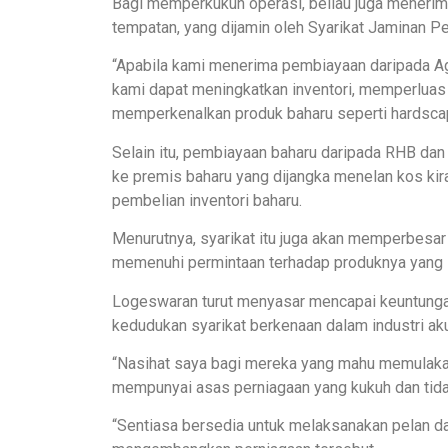
Bagi memperkukuh operasi, beliau juga meneri
tempatan, yang dijamin oleh Syarikat Jaminan 
“Apabila kami menerima pembiayaan daripada A
kami dapat meningkatkan inventori, memperluas
memperkenalkan produk baharu seperti hardscap
Selain itu, pembiayaan baharu daripada RHB d
ke premis baharu yang dijangka menelan kos ki
pembelian inventori baharu.
Menurutnya, syarikat itu juga akan memperbesa
memenuhi permintaan terhadap produknya yang 
Logeswaran turut menyasar mencapai keuntunga
kedudukan syarikat berkenaan dalam industri ak
“Nasihat saya bagi mereka yang mahu memulakan
mempunyai asas perniagaan yang kukuh dan tid
“Sentiasa bersedia untuk melaksanakan pelan dan 