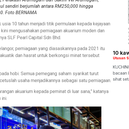
l sendiri berjumlah antara RM250,000 hingga
0. Foto BERNAMA
 usia 10 tahun menjadi titik permulaan kepada kejayaan
 kini mengusahakan perniagaan akuarium moden dan
knya SLF Pearl Capital Sdn Bhd.
Selangor, perniagaan yang diasaskannya pada 2021 itu
10 kaw
 akuatik dan hasrat untuk berkongsi minat tersebut
Utusan 
KUCHING
bacaan 
ipada hobi. Semua pemegang saham syarikat turut
sihat se
ercetuslah usaha menjadikannya sebagai satu perniagaan.
rangan akuarium kepada peminat di luar sana,” katanya
ini.