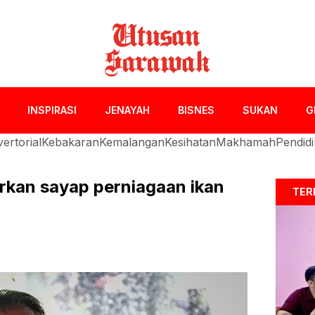
INSPIRASI
JENAYAH
BISNES
SUKAN
G
ertorial
Kebakaran
Kemalangan
Kesihatan
Makhamah
Pendid
rkan sayap perniagaan ikan
TER