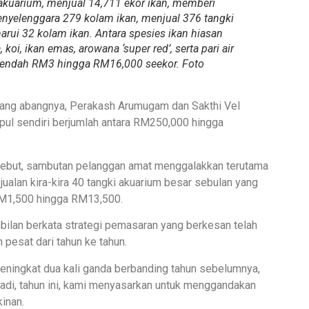
 akuarium, menjual 14,711 ekor ikan, memberi
nyelenggara 279 kolam ikan, menjual 376 tangki
ui 32 kolam ikan. Antara spesies ikan hiasan
koi, ikan emas, arowana ‘super red’, serta pari air
erendah RM3 hingga RM16,000 seekor. Foto
rang abangnya, Perakash Arumugam dan Sakthi Vel
ul sendiri berjumlah antara RM250,000 hingga
sebut, sambutan pelanggan amat menggalakkan terutama
alan kira-kira 40 tangki akuarium besar sebulan yang
 RM1,500 hingga RM13,500.
mbilan berkata strategi pemasaran yang berkesan telah
pesat dari tahun ke tahun.
meningkat dua kali ganda berbanding tahun sebelumnya,
adi, tahun ini, kami menyasarkan untuk menggandakan
inan.