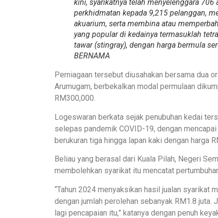
kini, syarikatnya telah menyelenggara 706
perkhidmatan kepada 9,215 pelanggan, me
akuarium, serta membina atau memperbahar
yang popular di kedainya termasuklah tetra, 
tawar (stingray), dengan harga bermula s
BERNAMA
Perniagaan tersebut diusahakan bersama dua o
Arumugam, berbekalkan modal permulaan dikump
RM300,000.
Logeswaran berkata sejak penubuhan kedai ter
selepas pandemik COVID-19, dengan mencapai ju
berukuran tiga hingga lapan kaki dengan harga
Beliau yang berasal dari Kuala Pilah, Negeri Se
membolehkan syarikat itu mencatat pertumbuhan 
“Tahun 2024 menyaksikan hasil jualan syarikat 
dengan jumlah perolehan sebanyak RM1.8 juta. J
lagi pencapaian itu,” katanya dengan penuh keyak