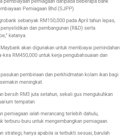
ma pembiayaan perniagaan daripada beberapa bank
Pembiayaan Perniagaan Bhd (SJPP).
grobank sebanyak RM150,000 pada April tahun lepas,
 penyelidikan dan pembangunan (R&D) serta
e,” katanya.
an Maybank akan digunakan untuk membiayai pemindahan
ra-kira RM450,000 untuk kerja pengubahsuaian dan
r pasukan pembinaan dan perkhidmatan kolam ikan bagi
semakin meningkat.
n bersih RM3 juta setahun, sekali gus mengukuhkan
uarium tempatan.
 perniagaan ialah merancang terlebih dahulu,
ak terburu-buru untuk mengembangkan perniagaan.
strategi, hanya apabila ia terbukti sesuai, barulah