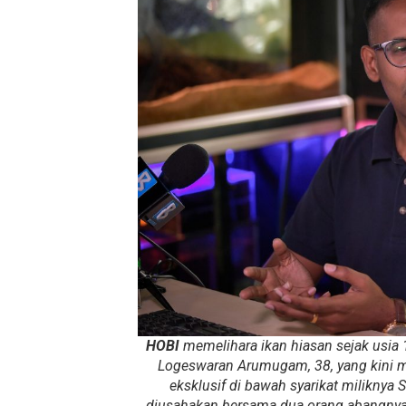
HOBI
memelihara ikan hiasan sejak usia 
Logeswaran Arumugam, 38, yang kini
eksklusif di bawah syarikat miliknya 
diusahakan bersama dua orang abangny