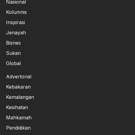
Nasional
Kolumnis
Inspirasi
Jenayah
Bisnes
Sukan
Global
Advertorial
Kebakaran
Kemalangan
Kesihatan
Mahkamah
Pendidikan