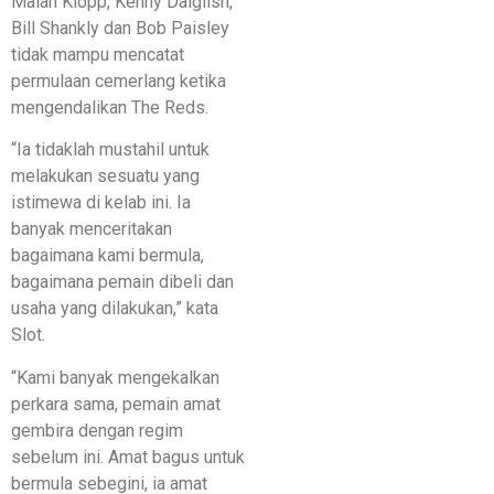
Malah Klopp, Kenny Dalglish,
Bill Shankly dan Bob Paisley
tidak mampu mencatat
permulaan cemerlang ketika
mengendalikan The Reds.
“Ia tidaklah mustahil untuk
melakukan sesuatu yang
istimewa di kelab ini. Ia
banyak menceritakan
bagaimana kami bermula,
bagaimana pemain dibeli dan
usaha yang dilakukan,” kata
Slot.
“Kami banyak mengekalkan
perkara sama, pemain amat
gembira dengan regim
sebelum ini. Amat bagus untuk
bermula sebegini, ia amat