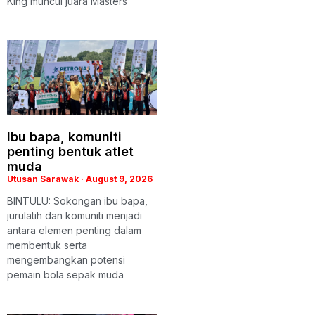
King muncul juara Masters
Ibu bapa, komuniti
penting bentuk atlet
muda
Utusan Sarawak
August 9, 2026
BINTULU: Sokongan ibu bapa,
jurulatih dan komuniti menjadi
antara elemen penting dalam
membentuk serta
mengembangkan potensi
pemain bola sepak muda