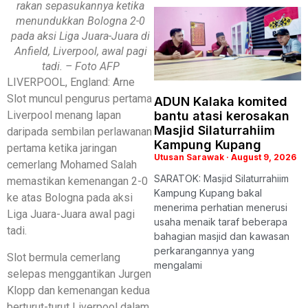
rakan sepasukannya ketika
menundukkan Bologna 2-0
pada aksi Liga Juara-Juara di
Anfield, Liverpool, awal pagi
tadi. – Foto AFP
LIVERPOOL, England: Arne
Slot muncul pengurus pertama
ADUN Kalaka komited
bantu atasi kerosakan
Liverpool menang lapan
Masjid Silaturrahiim
daripada sembilan perlawanan
Kampung Kupang
pertama ketika jaringan
Utusan Sarawak
August 9, 2026
cemerlang Mohamed Salah
SARATOK: Masjid Silaturrahiim
memastikan kemenangan 2-0
Kampung Kupang bakal
ke atas Bologna pada aksi
menerima perhatian menerusi
Liga Juara-Juara awal pagi
usaha menaik taraf beberapa
tadi.
bahagian masjid dan kawasan
perkarangannya yang
Slot bermula cemerlang
mengalami
selepas menggantikan Jurgen
Klopp dan kemenangan kedua
berturut-turut Liverpool dalam