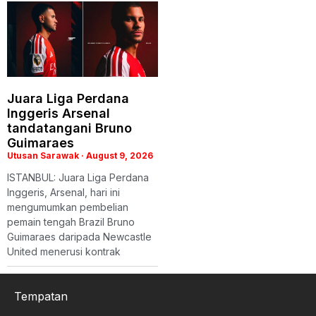
Juara Liga Perdana
Inggeris Arsenal
tandatangani Bruno
Guimaraes
Utusan Sarawak
August 9, 2026
ISTANBUL: Juara Liga Perdana
Inggeris, Arsenal, hari ini
mengumumkan pembelian
pemain tengah Brazil Bruno
Guimaraes daripada Newcastle
United menerusi kontrak
Tempatan