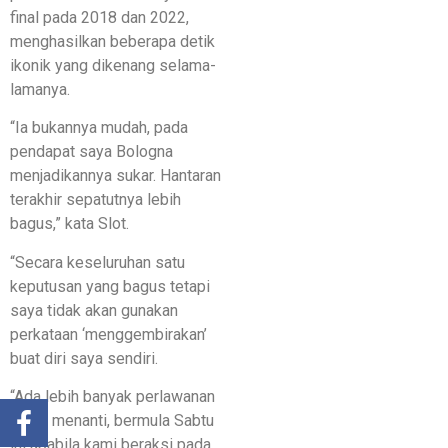
final pada 2018 dan 2022,
menghasilkan beberapa detik
ikonik yang dikenang selama-
lamanya.
“Ia bukannya mudah, pada
pendapat saya Bologna
menjadikannya sukar. Hantaran
terakhir sepatutnya lebih
bagus,” kata Slot.
“Secara keseluruhan satu
keputusan yang bagus tetapi
saya tidak akan gunakan
perkataan ‘menggembirakan’
buat diri saya sendiri.
“Ada lebih banyak perlawanan
sukar menanti, bermula Sabtu
ini apabila kami beraksi pada