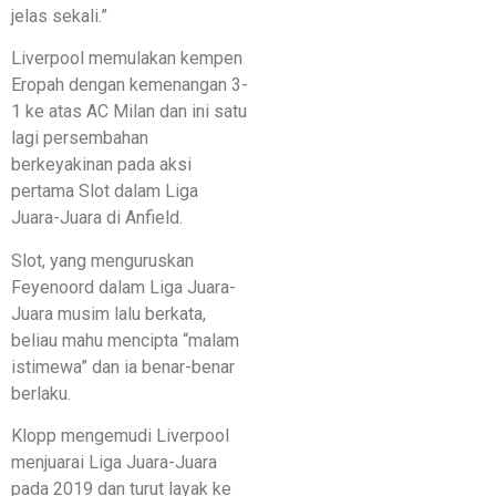
jelas sekali.”
Liverpool memulakan kempen
Eropah dengan kemenangan 3-
1 ke atas AC Milan dan ini satu
lagi persembahan
berkeyakinan pada aksi
pertama Slot dalam Liga
Juara-Juara di Anfield.
Slot, yang menguruskan
Feyenoord dalam Liga Juara-
Juara musim lalu berkata,
beliau mahu mencipta “malam
istimewa” dan ia benar-benar
berlaku.
Klopp mengemudi Liverpool
menjuarai Liga Juara-Juara
pada 2019 dan turut layak ke