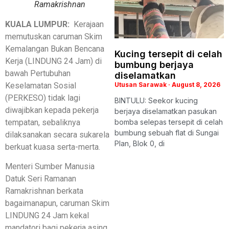
Ramakrishnan
KUALA LUMPUR:
Kerajaan
memutuskan caruman Skim
Kemalangan Bukan Bencana
Kucing tersepit di celah
Kerja (LINDUNG 24 Jam) di
bumbung berjaya
bawah Pertubuhan
diselamatkan
Keselamatan Sosial
Utusan Sarawak
August 8, 2026
(PERKESO) tidak lagi
BINTULU: Seekor kucing
diwajibkan kepada pekerja
berjaya diselamatkan pasukan
tempatan, sebaliknya
bomba selepas tersepit di celah
bumbung sebuah flat di Sungai
dilaksanakan secara sukarela
Plan, Blok 0, di
berkuat kuasa serta-merta.
Menteri Sumber Manusia
Datuk Seri Ramanan
Ramakrishnan berkata
bagaimanapun, caruman Skim
LINDUNG 24 Jam kekal
mandatori bagi pekerja asing