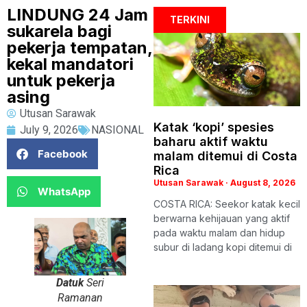
LINDUNG 24 Jam
TERKINI
sukarela bagi
pekerja tempatan,
kekal mandatori
untuk pekerja
asing
Utusan Sarawak
Katak ‘kopi’ spesies
July 9, 2026
NASIONAL
baharu aktif waktu
Facebook
malam ditemui di Costa
Rica
Utusan Sarawak
August 8, 2026
WhatsApp
COSTA RICA: Seekor katak kecil
berwarna kehijauan yang aktif
pada waktu malam dan hidup
subur di ladang kopi ditemui di
Datuk
Seri
Ramanan