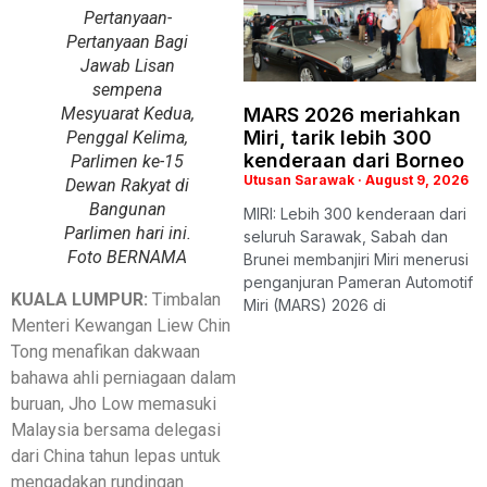
Pertanyaan-
Pertanyaan Bagi
Jawab Lisan
sempena
Mesyuarat Kedua,
MARS 2026 meriahkan
Miri, tarik lebih 300
Penggal Kelima,
kenderaan dari Borneo
Parlimen ke-15
Utusan Sarawak
August 9, 2026
Dewan Rakyat di
Bangunan
MIRI: Lebih 300 kenderaan dari
Parlimen hari ini.
seluruh Sarawak, Sabah dan
Foto BERNAMA
Brunei membanjiri Miri menerusi
penganjuran Pameran Automotif
KUALA LUMPUR:
Timbalan
Miri (MARS) 2026 di
Menteri Kewangan Liew Chin
Tong menafikan dakwaan
bahawa ahli perniagaan dalam
buruan, Jho Low memasuki
Malaysia bersama delegasi
dari China tahun lepas untuk
mengadakan rundingan