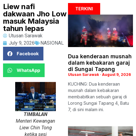
Liew nafi
TERKINI
dakwaan Jho Low
masuk Malaysia
tahun lepas
Utusan Sarawak
July 9, 2026
NASIONAL
Facebook
Dua kenderaan musnah
dalam kebakaran garaj
di Sungai Tapang
WhatsApp
Utusan Sarawak
August 9, 2026
KUCHING: Dua kenderaan
musnah dalam kebakaran
membabitkan sebuah garaj di
Lorong Sungai Tapang 4, Batu
7, di sini malam ini.
TIMBALAN
Menteri Kewangan
Liew Chin Tong
ketika sesi