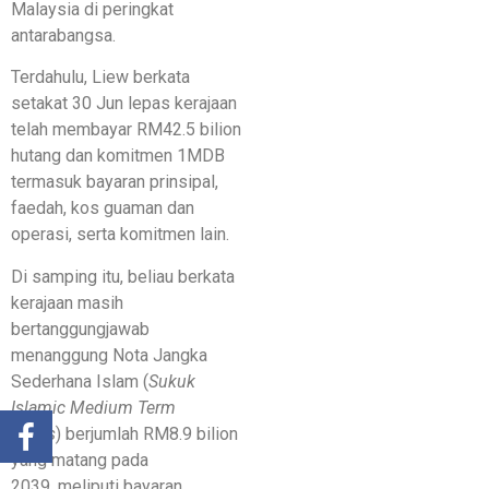
Malaysia di peringkat
antarabangsa.
Terdahulu, Liew berkata
setakat 30 Jun lepas kerajaan
telah membayar RM42.5 bilion
hutang dan komitmen 1MDB
termasuk bayaran prinsipal,
faedah, kos guaman dan
operasi, serta komitmen lain.
Di samping itu, beliau berkata
kerajaan masih
bertanggungjawab
menanggung Nota Jangka
Sederhana Islam (
Sukuk
Islamic Medium Term
Notes
) berjumlah RM8.9 bilion
yang matang pada
2039, meliputi bayaran