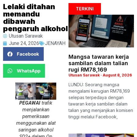
Lelaki ditahan
TERKINI
memandu
dibawah
pengaruh alkohol
Utusan Sarawak
June 24, 2026
JENAYAH
Facebook
Mangsa tawaran kerja
sambilan dalam talian
rugi RM78,169
WhatsApp
Utusan Sarawak
August 8, 2026
LUNDU: Seorang mangsa
mengalami kerugian RM78,169
selepas terpedaya dengan
PEGAWAI
trafik
tawaran kerja sambilan dalam
menjalankan
talian yang menjanjikan komisen
pemeriksaan
tinggi melalui Facebook,
menggunakan alat
saringan alkohol
SD2+ dalam Op