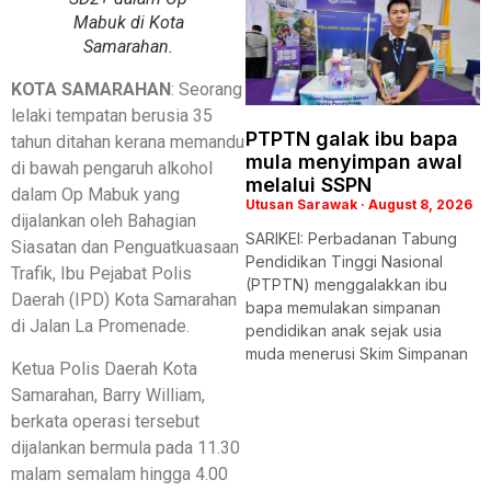
Mabuk di Kota
Samarahan.
KOTA SAMARAHAN
: Seorang
lelaki tempatan berusia 35
PTPTN galak ibu bapa
tahun ditahan kerana memandu
mula menyimpan awal
di bawah pengaruh alkohol
melalui SSPN
dalam Op Mabuk yang
Utusan Sarawak
August 8, 2026
dijalankan oleh Bahagian
SARIKEI: Perbadanan Tabung
Siasatan dan Penguatkuasaan
Pendidikan Tinggi Nasional
Trafik, Ibu Pejabat Polis
(PTPTN) menggalakkan ibu
Daerah (IPD) Kota Samarahan
bapa memulakan simpanan
di Jalan La Promenade.
pendidikan anak sejak usia
muda menerusi Skim Simpanan
Ketua Polis Daerah Kota
Samarahan, Barry William,
berkata operasi tersebut
dijalankan bermula pada 11.30
malam semalam hingga 4.00