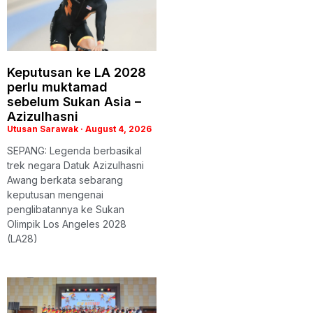
Keputusan ke LA 2028
perlu muktamad
sebelum Sukan Asia –
Azizulhasni
Utusan Sarawak
August 4, 2026
SEPANG: Legenda berbasikal
trek negara Datuk Azizulhasni
Awang berkata sebarang
keputusan mengenai
penglibatannya ke Sukan
Olimpik Los Angeles 2028
(LA28)