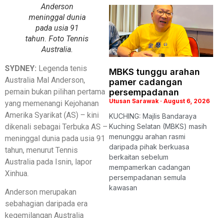
Anderson
meninggal dunia
pada usia 91
tahun. Foto Tennis
Australia.
SYDNEY
:
Legenda tenis
MBKS tunggu arahan
Australia Mal Anderson,
pamer cadangan
pemain bukan pilihan pertama
persempadanan
Utusan Sarawak
August 6, 2026
yang memenangi Kejohanan
Amerika Syarikat (AS) – kini
KUCHING: Majlis Bandaraya
dikenali sebagai Terbuka AS –
Kuching Selatan (MBKS) masih
menunggu arahan rasmi
meninggal dunia pada usia 91
daripada pihak berkuasa
tahun, menurut Tennis
berkaitan sebelum
Australia pada Isnin, lapor
mempamerkan cadangan
Xinhua.
persempadanan semula
kawasan
Anderson merupakan
sebahagian daripada era
kegemilangan Australia