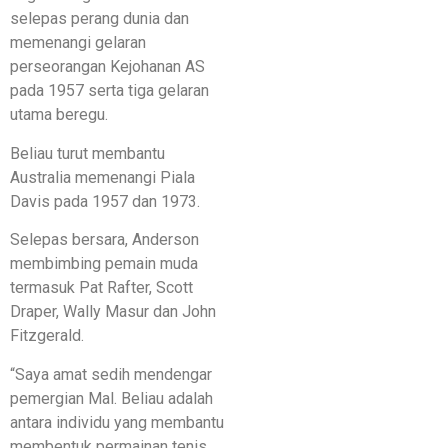
selepas perang dunia dan
memenangi gelaran
perseorangan Kejohanan AS
pada 1957 serta tiga gelaran
utama beregu.
Beliau turut membantu
Australia memenangi Piala
Davis pada 1957 dan 1973.
Selepas bersara, Anderson
membimbing pemain muda
termasuk Pat Rafter, Scott
Draper, Wally Masur dan John
Fitzgerald.
“Saya amat sedih mendengar
pemergian Mal. Beliau adalah
antara individu yang membantu
membentuk permainan tenis