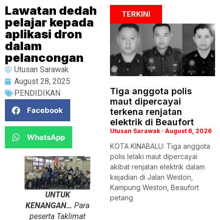
Lawatan dedah
TERKINI
pelajar kepada
aplikasi dron
dalam
pelancongan
Utusan Sarawak
August 28, 2025
Tiga anggota polis
PENDIDIKAN
maut dipercayai
Facebook
terkena renjatan
elektrik di Beaufort
Utusan Sarawak
August 6, 2026
WhatsApp
KOTA KINABALU: Tiga anggota
polis lelaki maut dipercayai
akibat renjatan elektrik dalam
kejadian di Jalan Weston,
Kampung Weston, Beaufort
UNTUK
petang
KENANGAN…
Para
peserta Taklimat