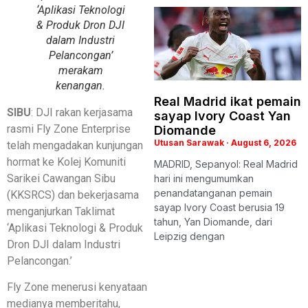
‘Aplikasi Teknologi
& Produk Dron DJI
dalam Industri
Pelancongan’
merakam
kenangan.
Real Madrid ikat pemain
SIBU
: DJI rakan kerjasama
sayap Ivory Coast Yan
rasmi Fly Zone Enterprise
Diomande
Utusan Sarawak
August 6, 2026
telah mengadakan kunjungan
hormat ke Kolej Komuniti
MADRID, Sepanyol: Real Madrid
Sarikei Cawangan Sibu
hari ini mengumumkan
penandatanganan pemain
(KKSRCS) dan bekerjasama
sayap Ivory Coast berusia 19
menganjurkan Taklimat
tahun, Yan Diomande, dari
‘Aplikasi Teknologi & Produk
Leipzig dengan
Dron DJI dalam Industri
Pelancongan.’
Fly Zone menerusi kenyataan
medianya memberitahu,