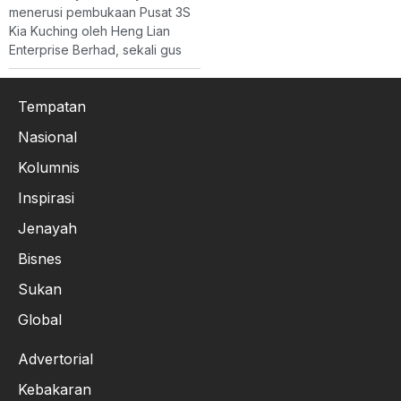
menerusi pembukaan Pusat 3S
Kia Kuching oleh Heng Lian
Enterprise Berhad, sekali gus
Tempatan
Nasional
Kolumnis
Inspirasi
Jenayah
Bisnes
Sukan
Global
Advertorial
Kebakaran