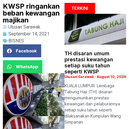
KWSP ringankan
TERKINI
beban kewangan
majikan
Utusan Sarawak
September 14, 2021
BISNES
Facebook
TH disaran umum
prestasi kewangan
setiap suku tahun
WhatsApp
seperti KWSP
Utusan Sarawak
August 10, 2026
KUALA LUMPUR: Lembaga
Tabung Haji (TH) disaran
mengumumkan prestasi
kewangan dan pelaburannya
setiap suku tahun seperti
dilaksanakan Kumpulan Wang
Simpanan