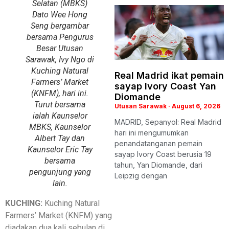
Selatan (MBKS)
Dato Wee Hong
Seng bergambar
bersama Pengurus
Besar Utusan
Sarawak, Ivy Ngo di
Kuching Natural
Real Madrid ikat pemain
Farmers’ Market
sayap Ivory Coast Yan
(KNFM), hari ini.
Diomande
Turut bersama
Utusan Sarawak
August 6, 2026
ialah Kaunselor
MADRID, Sepanyol: Real Madrid
MBKS, Kaunselor
hari ini mengumumkan
Albert Tay dan
penandatanganan pemain
Kaunselor Eric Tay
sayap Ivory Coast berusia 19
bersama
tahun, Yan Diomande, dari
pengunjung yang
Leipzig dengan
lain.
KUCHING:
Kuching Natural
Farmers’ Market (KNFM) yang
diadakan dua kali sebulan di