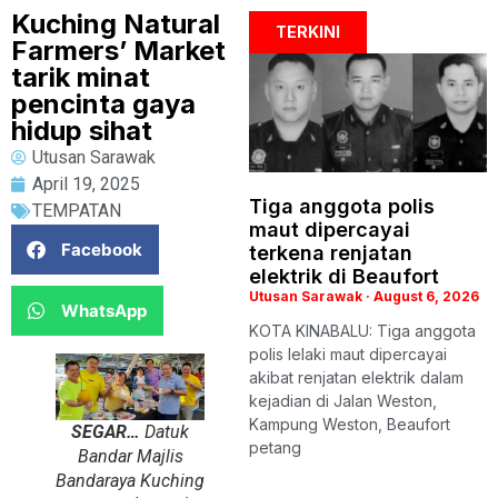
Kuching Natural
TERKINI
Farmers’ Market
tarik minat
pencinta gaya
hidup sihat
Utusan Sarawak
April 19, 2025
Tiga anggota polis
TEMPATAN
maut dipercayai
Facebook
terkena renjatan
elektrik di Beaufort
Utusan Sarawak
August 6, 2026
WhatsApp
KOTA KINABALU: Tiga anggota
polis lelaki maut dipercayai
akibat renjatan elektrik dalam
kejadian di Jalan Weston,
Kampung Weston, Beaufort
SEGAR…
Datuk
petang
Bandar Majlis
Bandaraya Kuching