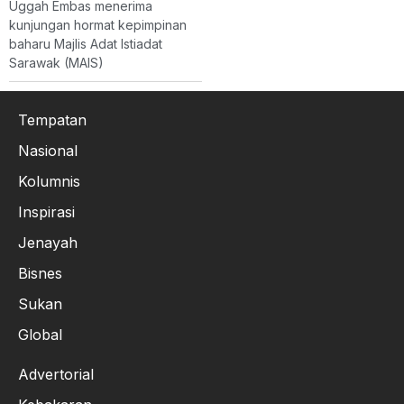
Uggah Embas menerima
kunjungan hormat kepimpinan
baharu Majlis Adat Istiadat
Sarawak (MAIS)
Tempatan
Nasional
Kolumnis
Inspirasi
Jenayah
Bisnes
Sukan
Global
Advertorial