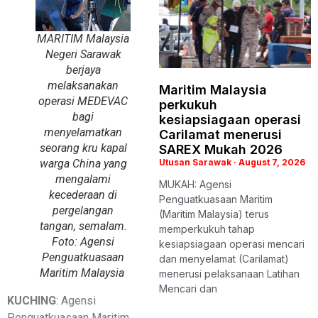
MARITIM Malaysia
Negeri Sarawak
berjaya
melaksanakan
Maritim Malaysia
operasi MEDEVAC
perkukuh
bagi
kesiapsiagaan operasi
menyelamatkan
Carilamat menerusi
seorang kru kapal
SAREX Mukah 2026
warga China yang
Utusan Sarawak
August 7, 2026
mengalami
MUKAH: Agensi
kecederaan di
Penguatkuasaan Maritim
pergelangan
(Maritim Malaysia) terus
tangan, semalam.
memperkukuh tahap
Foto: Agensi
kesiapsiagaan operasi mencari
Penguatkuasaan
dan menyelamat (Carilamat)
Maritim Malaysia
menerusi pelaksanaan Latihan
Mencari dan
KUCHING
: Agensi
Penguatkuasaan Maritim