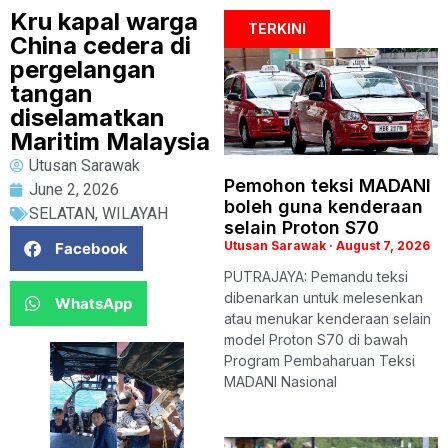
Kru kapal warga
TERKINI
China cedera di
pergelangan
tangan
diselamatkan
Maritim Malaysia
Utusan Sarawak
Pemohon teksi MADANI
June 2, 2026
boleh guna kenderaan
SELATAN
,
WILAYAH
selain Proton S70
Utusan Sarawak
August 7, 2026
Facebook
PUTRAJAYA: Pemandu teksi
dibenarkan untuk melesenkan
WhatsApp
atau menukar kenderaan selain
model Proton S70 di bawah
Program Pembaharuan Teksi
MADANI Nasional