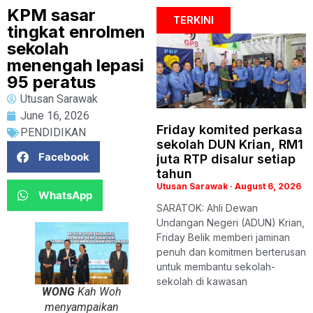
KPM sasar
TERKINI
tingkat enrolmen
sekolah
menengah lepasi
95 peratus
Utusan Sarawak
June 16, 2026
Friday komited perkasa
PENDIDIKAN
sekolah DUN Krian, RM1
Facebook
juta RTP disalur setiap
tahun
Utusan Sarawak
August 6, 2026
WhatsApp
SARATOK: Ahli Dewan
Undangan Negeri (ADUN) Krian,
Friday Belik memberi jaminan
penuh dan komitmen berterusan
untuk membantu sekolah-
sekolah di kawasan
WONG
Kah Woh
menyampaikan