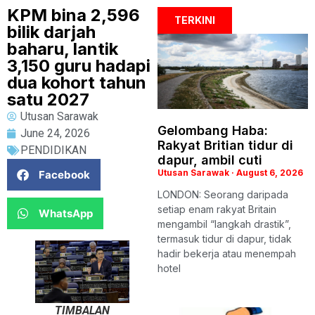
KPM bina 2,596
TERKINI
bilik darjah
baharu, lantik
3,150 guru hadapi
dua kohort tahun
satu 2027
Utusan Sarawak
Gelombang Haba:
June 24, 2026
Rakyat Britian tidur di
PENDIDIKAN
dapur, ambil cuti
Utusan Sarawak
August 6, 2026
Facebook
LONDON: Seorang daripada
setiap enam rakyat Britain
WhatsApp
mengambil “langkah drastik”,
termasuk tidur di dapur, tidak
hadir bekerja atau menempah
hotel
TIMBALAN