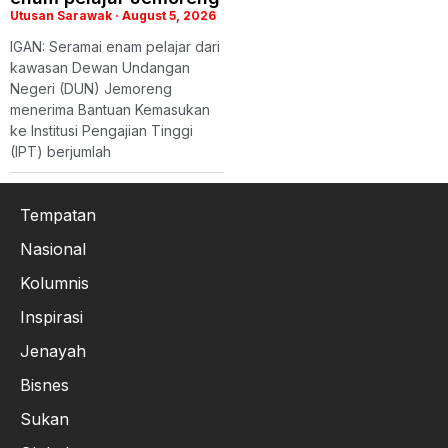
Utusan Sarawak
August 5, 2026
IGAN: Seramai enam pelajar dari
kawasan Dewan Undangan
Negeri (DUN) Jemoreng
menerima Bantuan Kemasukan
ke Institusi Pengajian Tinggi
(IPT) berjumlah
Tempatan
Nasional
Kolumnis
Inspirasi
Jenayah
Bisnes
Sukan