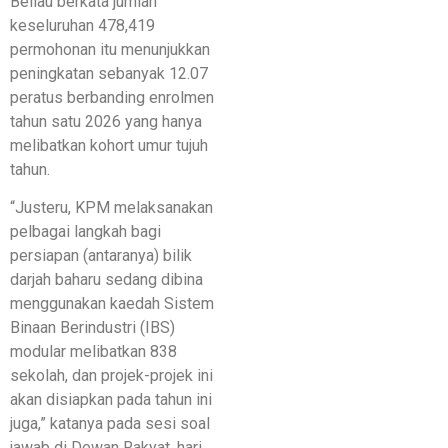
Beliau berkata jumlah
keseluruhan 478,419
permohonan itu menunjukkan
peningkatan sebanyak 12.07
peratus berbanding enrolmen
tahun satu 2026 yang hanya
melibatkan kohort umur tujuh
tahun.
“Justeru, KPM melaksanakan
pelbagai langkah bagi
persiapan (antaranya) bilik
darjah baharu sedang dibina
menggunakan kaedah Sistem
Binaan Berindustri (IBS)
modular melibatkan 838
sekolah, dan projek-projek ini
akan disiapkan pada tahun ini
juga,” katanya pada sesi soal
jawab di Dewan Rakyat, hari