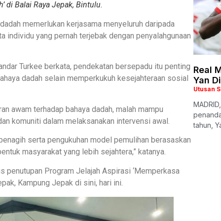
’ di Balai Raya Jepak, Bintulu.
 dadah memerlukan kerjasama menyeluruh daripada
a individu yang pernah terjebak dengan penyalahgunaan
ndar Turkee berkata, pendekatan bersepadu itu penting
Real M
bahaya dadah selain memperkukuh kesejahteraan sosial
Yan D
Utusan 
MADRID,
aran awam terhadap bahaya dadah, malah mampu
penanda
dan komuniti dalam melaksanakan intervensi awal.
tahun, Y
s penagih serta pengukuhan model pemulihan berasaskan
entuk masyarakat yang lebih sejahtera,” katanya.
lis penutupan Program Jelajah Aspirasi ‘Memperkasa
pak, Kampung Jepak di sini, hari ini.