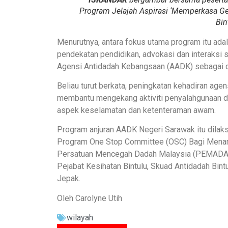
Program Jelajah Aspirasi ‘Memperkasa Gen
Bin
Menurutnya, antara fokus utama program itu ad
pendekatan pendidikan, advokasi dan interaksi 
Agensi Antidadah Kebangsaan (AADK) sebagai 
Beliau turut berkata, peningkatan kehadiran age
membantu mengekang aktiviti penyalahgunaan d
aspek keselamatan dan ketenteraman awam.
Program anjuran AADK Negeri Sarawak itu dila
Program One Stop Committee (OSC) Bagi Menang
Persatuan Mencegah Dadah Malaysia (PEMADAM) B
Pejabat Kesihatan Bintulu, Skuad Antidadah Bi
Jepak.
Oleh Carolyne Utih
wilayah