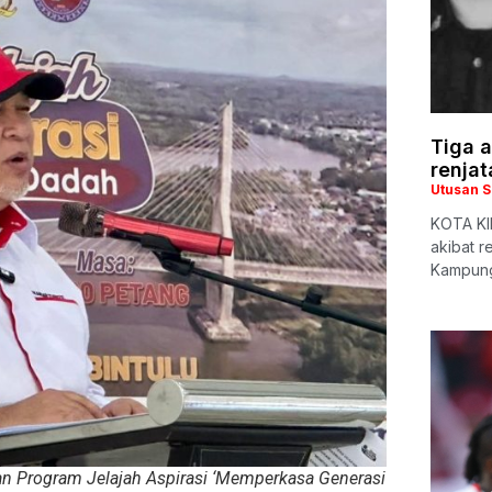
Tiga a
renjat
Utusan 
KOTA KIN
akibat r
Kampung
an Program Jelajah Aspirasi ‘Memperkasa Generasi