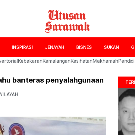
INSPIRASI
JENAYAH
BISNES
SUKAN
G
ertorial
Kebakaran
Kemalangan
Kesihatan
Makhamah
Pendid
bahu banteras penyalahgunaan
TER
WILAYAH