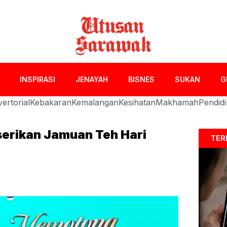
INSPIRASI
JENAYAH
BISNES
SUKAN
G
ertorial
Kebakaran
Kemalangan
Kesihatan
Makhamah
Pendid
erikan Jamuan Teh Hari
TER