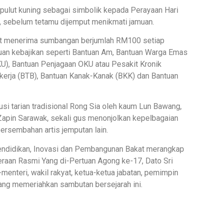
ulut kuning sebagai simbolik kepada Perayaan Hari
, sebelum tetamu dijemput menikmati jamuan.
rut menerima sumbangan berjumlah RM100 setiap
uan kebajikan seperti Bantuan Am, Bantuan Warga Emas
U), Bantuan Penjagaan OKU atau Pesakit Kronik
kerja (BTB), Bantuan Kanak-Kanak (BKK) dan Bantuan
i tarian tradisional Rong Sia oleh kaum Lun Bawang,
apin Sarawak, sekali gus menonjolkan kepelbagaian
ersembahan artis jemputan lain.
Pendidikan, Inovasi dan Pembangunan Bakat merangkap
raan Rasmi Yang di-Pertuan Agong ke-17, Dato Sri
enteri, wakil rakyat, ketua-ketua jabatan, pemimpin
ang memeriahkan sambutan bersejarah ini.