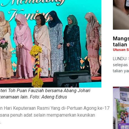
Mangs
talian
Utusan 
LUNDU: 
selepas
talian y
steri Toh Puan Fauziah bersama Abang Johari
enamaan lain. Foto: Adeng Edrus
 Hari Keputeraan Rasmi Yang di-Pertuan Agong ke-17
asana penuh adat selain mempamerkan keunikan
.