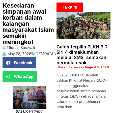
Kesedaran
TERKINI
simpanan awal
korban dalam
kalangan
masyarakat Islam
semakin
meningkat
Calon terpilih PLKN 3.0
Utusan Sarawak
Siri 4 dimaklumkan
May 28, 2026
TEMPATAN
melalui SMS, semakan
bermula esok
Facebook
Utusan Sarawak
August 9, 2026
KUALA LUMPUR: Jabatan
WhatsApp
Latihan Khidmat Negara (JLKN)
akan menggunakan
perkhidmatan sistem pesanan
ringkas (SMS) sebagai antara
saluran rasmi pemakluman
pemilihan
DATUK
Patinggi