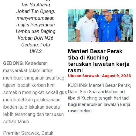
Tan Sri Abang
Johari Tun Openg,
menyempurnakan
majlis Penyerahan
Lembu dan Daging
Korban DUN N26
Gedong. Foto
Menteri Besar Perak
UKAS
tiba di Kuching
GEDONG
: Kesedaran
teruskan lawatan kerja
rasmi
masyarakat Islam untuk
Utusan Sarawak
August 9, 2026
membuat simpanan awal bagi
tujuan ibadah korban kini
KUCHING: Menteri Besar Perak,
Dato’ Seri Saarani Mohamad
semakin meningkat sekali gus
tiba di Kuching tengah hari tadi
membolehkan pelaksanaan
bagi meneruskan lawatan kerja
ibadah itu dilakukan secara
rasmi beliau
lebih terancang dan tersusun
setiap tahun.
Premier Sarawak, Datuk