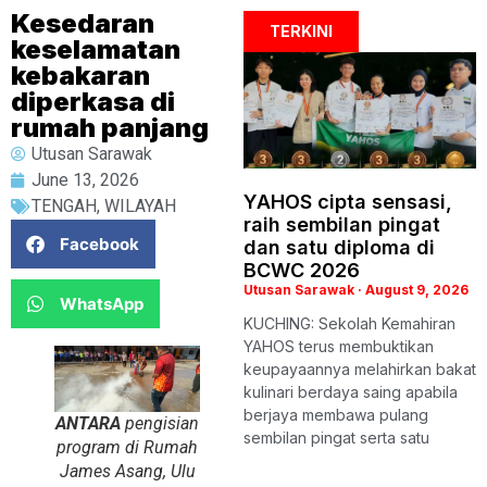
Kesedaran
TERKINI
keselamatan
kebakaran
diperkasa di
rumah panjang
Utusan Sarawak
June 13, 2026
YAHOS cipta sensasi,
TENGAH
,
WILAYAH
raih sembilan pingat
Facebook
dan satu diploma di
BCWC 2026
Utusan Sarawak
August 9, 2026
WhatsApp
KUCHING: Sekolah Kemahiran
YAHOS terus membuktikan
keupayaannya melahirkan bakat
kulinari berdaya saing apabila
berjaya membawa pulang
ANTARA
pengisian
sembilan pingat serta satu
program di Rumah
James Asang, Ulu