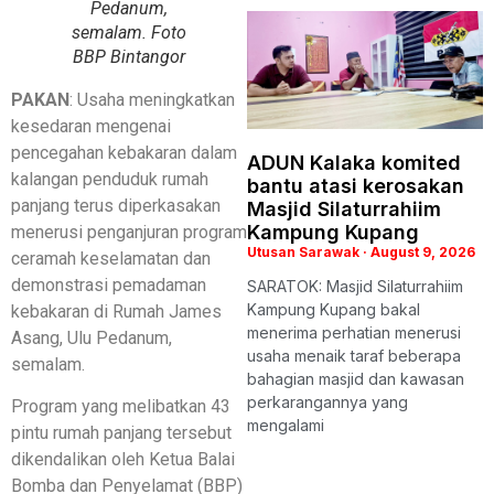
Pedanum,
semalam. Foto
BBP Bintangor
PAKAN
: Usaha meningkatkan
kesedaran mengenai
pencegahan kebakaran dalam
ADUN Kalaka komited
kalangan penduduk rumah
bantu atasi kerosakan
panjang terus diperkasakan
Masjid Silaturrahiim
Kampung Kupang
menerusi penganjuran program
Utusan Sarawak
August 9, 2026
ceramah keselamatan dan
demonstrasi pemadaman
SARATOK: Masjid Silaturrahiim
Kampung Kupang bakal
kebakaran di Rumah James
menerima perhatian menerusi
Asang, Ulu Pedanum,
usaha menaik taraf beberapa
semalam.
bahagian masjid dan kawasan
perkarangannya yang
Program yang melibatkan 43
mengalami
pintu rumah panjang tersebut
dikendalikan oleh Ketua Balai
Bomba dan Penyelamat (BBP)