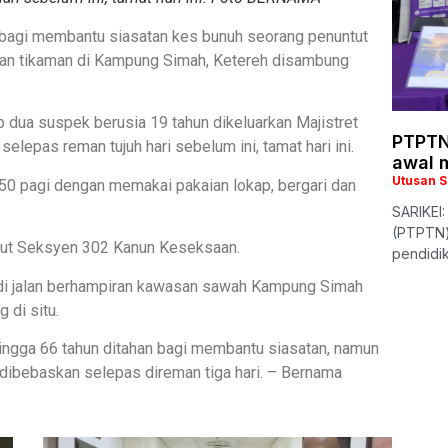
bagi membantu siasatan kes bunuh seorang penuntut
an tikaman di Kampung Simah, Ketereh disambung
 dua suspek berusia 19 tahun dikeluarkan Majistret
PTPTN
selepas reman tujuh hari sebelum ini, tamat hari ini.
awal 
Utusan 
50 pagi dengan memakai pakaian lokap, bergari dan
SARIKEI
(PTPTN)
kut Seksyen 302 Kanun Keseksaan.
pendidi
n di jalan berhampiran kawasan sawah Kampung Simah
 di situ.
hingga 66 tahun ditahan bagi membantu siasatan, namun
dibebaskan selepas direman tiga hari. – Bernama