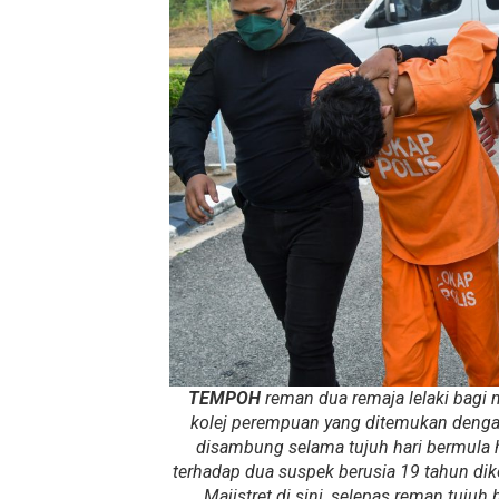
TEMPOH
reman dua remaja lelaki bagi
kolej perempuan yang ditemukan denga
disambung selama tujuh hari bermula h
terhadap dua suspek berusia 19 tahun di
Majistret di sini, selepas reman tujuh