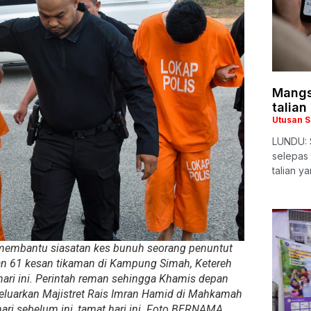
Mangs
talian
Utusan 
LUNDU: 
selepas
talian y
 membantu siasatan kes bunuh seorang penuntut
n 61 kesan tikaman di Kampung Simah, Ketereh
ari ini. Perintah reman sehingga Khamis depan
keluarkan Majistret Rais Imran Hamid di Mahkamah
 hari sebelum ini, tamat hari ini. Foto BERNAMA