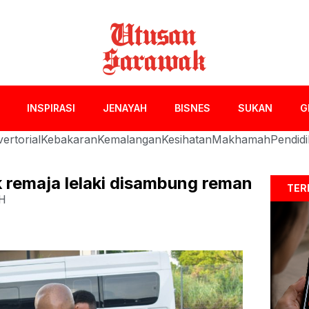
INSPIRASI
JENAYAH
BISNES
SUKAN
G
ertorial
Kebakaran
Kemalangan
Kesihatan
Makhamah
Pendid
k remaja lelaki disambung reman
TER
H