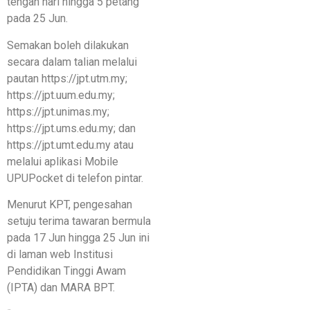
tengah hari hingga 5 petang
pada 25 Jun.
Semakan boleh dilakukan
secara dalam talian melalui
pautan https://jpt.utm.my;
https://jpt.uum.edu.my;
https://jpt.unimas.my;
https://jpt.ums.edu.my; dan
https://jpt.umt.edu.my atau
melalui aplikasi Mobile
UPUPocket di telefon pintar.
Menurut KPT, pengesahan
setuju terima tawaran bermula
pada 17 Jun hingga 25 Jun ini
di laman web Institusi
Pendidikan Tinggi Awam
(IPTA) dan MARA BPT.